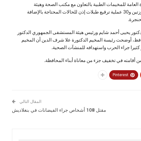
 العامة للمخيمات الطبية بالتعاون مع مكتب الصحة وهيئة
المستشفى الجمهوري، إلى أجراء 400 عملية استئصال اللوزتين و30 عملية ترقيع طبلات إذن للحالات المحتاجة بالإضافة
حنجرة.
كتور يحيى أحمد شايم ورئيس هيئة المستشفى الجمهوري الدكتور
افظ، أوضحت رئيسة المخيم الدكتورة علا شرف الدين أن المخيم
كثيرا جراء الحرب واستهدافه للمنشآت الصحية.
 أقامته في تخفيف جزء من معاناة أبناء المحافظة.
Pinterest
المقال التالي
مقتل 108 أشخاص جراء الفيضانات في بنغلاديش