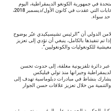
تحدة في جمهورية الكونغو الديمقراطية، اليوم
الأربعاء، إنه بعد أكثر من ستة أشهر من الانتخابات التي عقدت في كانون الأول/ديسمبر 2018،
 حد سواء.
من الدولي أن “الرئيس تشيسيكيدي عبّر بوضوح
 تم تنفيذها بالكامل، ينبغي أن تؤدي إلى تعزيز
شية للكونغوليات والكونغوليين”.
عبر دائرة تلفزيونية مغلقة، إلى حدوث تحسن
لديمقراطية وجيرانها منذ تولي فيليكس
يشارك بنشاط في مبادرات دبلوماسية تهدف إلى
والتنمية من خلال تعزيز علاقات حسن الجوار
يل الحكومة الجديدة، على الرغم من تعيين رئيس