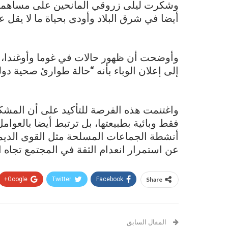
وشكرت ليلى زروقي المانحين على مساهمتهم 
أيضا في شرق البلاد وأودى بحياة ما لا يقل عن 1,700 ش
وأوضحت أن ظهور حالات في غوما وأوغندا، خا
إلى إعلان الوباء بأنه “حالة طوارئ صحية دولي
واغتنمت هذه الفرصة للتأكيد على أن المش
فقط وبائية بطبيعتها، بل ترتبط أيضا بالعوام
عن استمرار انعدام الثقة في المجتمع تجاه ال
Google+
Twitter
Facebook
Share
المقال السابق