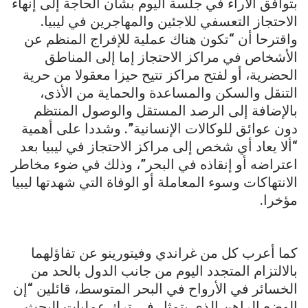
بتوافق الآراء في جلسة اليوم بشأن الحاجة إلى إنهاء
الاحتجاز التعسفي للاجئين والمهاجرين في ليبيا.
واقترحا أن “تكون هناك عملية للإفراج المنظم عن
الأشخاص في مراكز الاحتجاز إما إلى المناطق
الحضرية، أو لفتح مراكز تتيح حيزا معقولا من حرية
التنقل والسكن والمساعدة والحماية من الأذى،
بالإضافة إلى الرصد المستقل والوصول المنتظم
دون عوائق للوكالات الإنسانية”. وشددا على أهمية
“ألا يعاد أي شخص إلى مراكز الاحتجاز في ليبيا بعد
اعتراضه أو إنقاذه في البحر”، وذلك في ضوء مخاطر
الانتهاكات وسوء المعاملة أو الوفاة التي شهدتها ليبيا
مؤخرا.
كما أعرب كل من غراندي وفيتورينو عن تفاؤلهما
بالالتزام المتجدد اليوم من جانب الدول بالحد من
الخسائر في الأرواح في البحر المتوسط، قائلين “إن
الوضع الراهن الذي يتمثل في ترك عمليات البحث