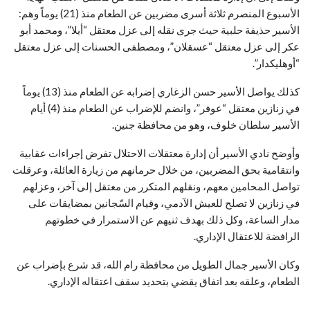
الأسبوع المنصرم ثلاثة أسرى مضربين عن الطعام منذ (21) يوماً وهم:
الأسير حذيفة حلبية حيث جرى نقله إلى عزل معتقل “أيلا”، ومحمد أبو
عكر إلى عزل معتقل “عسقلان”، ومصطفى الحسنات إلى عزل معتقل
“أوهليكدار”.
كذلك يواصل الأسير حسن الزغاري إضرابه عن الطعام منذ (13) يوماً
في زنازين معتقل “عوفر”، وانضم للإضراب عن الطعام منذ (4) أيام
الأسير سلطان خلوف، وهو من محافظة جنين.
وأوضح نادي الأسير أن إدارة معتقلات الاحتلال تفرض إجراءات عقابية
وانتقامية بحق المضربين، من خلال حرمانهم من زيارة العائلة، وعرقلت
تواصل المحامين معهم، ونقلهم المتكرر من معتقل إلى آخر، وعزلهم
في زنازين لا تصلح للعيش الآدمي، وقيام السّجانين بمضايقات على
مدار الساعة، وكل ذلك بهدف ثنيهم عن الاستمرار في خطوتهم
الرافضة للاعتقال الإداري.
وكان الأسير جمال الطويل من محافظة رام الله، قد شرع بإضراب عن
الطعام، وعلقه بعد اتفاق يقضي بتحديد سقف اعتقاله الإداري.