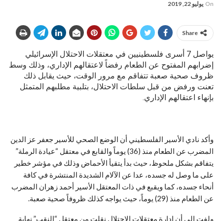
On
يوليو 22, 2019
Share
يواصل 7 أسرى فلسطينيين في معتقلات الاحتلال الإسرائيلي
إضرابهم المفتوح عن الطعام رفضاً لاعتقالهم الإداري، وذلك وسط
ظروف صحية صعبة تتفاقم مع مرور الوقت، حيث يقابل ذلك
تعنت ورفض من قبل سلطات الاحتلال، بتلبية مطلبهم المتمثل
بإنهاء اعتقالهم الإداري.
وأكد نادي الأسير الفلسطيني أن الوضع الصحي للأسير جعفر عز الدين
المضرب عن الطعام منذ (36) يوماً والقابع في معتقل “عيادة الرملة”
يتفاقم بشكل ملحوظ، حيث بدأ يتقيأ الأحماض وذلك في مؤشر خطير
على ما وصل له جسده، عدا عن الآلام الشديدة المنتشرة في كافة
أنحاء جسده، كما ويقبع في ذات المعتقل الأسير أحمد زهران المضرب
عن الطعام منذ (29) يوماً، حيث يواجه كذلك ظروفاً صحية صعبة.
ولفت إلى أن إدارة معتقلات الاحتلال نقلت من معتقل “النقب” نهاية