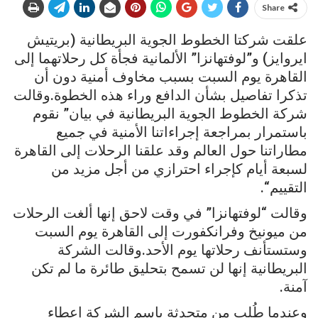
Share
علقت شركتا الخطوط الجوية البريطانية (بريتيش
ايروايز) و”لوفتهانزا” الألمانية فجأة كل رحلاتهما إلى
القاهرة يوم السبت بسبب مخاوف أمنية دون أن
تذكرا تفاصيل بشأن الدافع وراء هذه الخطوة.وقالت
شركة الخطوط الجوية البريطانية في بيان” نقوم
باستمرار بمراجعة إجراءاتنا الأمنية في جميع
مطاراتنا حول العالم وقد علقنا الرحلات إلى القاهرة
لسبعة أيام كإجراء احترازي من أجل مزيد من
التقييم“.
وقالت “لوفتهانزا” في وقت لاحق إنها ألغت الرحلات
من ميونيخ وفرانكفورت إلى القاهرة يوم السبت
وستستأنف رحلاتها يوم الأحد.وقالت الشركة
البريطانية إنها لن تسمح بتحليق طائرة ما لم تكن
آمنة.
وعندما طُلب من متحدثة باسم الشركة إعطاء