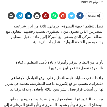
On
يوليو 21, 2019
Share
فصل تنظيم «جبهة النصرة» الإرهابي، ثلاثة من أبرز شرعييه
المصريين الذين يعدون من «الصقور»، بسبب رفضهم التعاون مع
النظام التركي الذي يسعى مع أميركا إلى إعادة تأهيل التنظيم
وشطبه من اللائحة الدولية للتنظيمات الإرهابية.
بأوامر من النظام التركي وأميركا لإعادة تأهيل التنظيم … قيادة
«النصرة» تفصل ثلاثة من أبرز شرعييها
جاء ذلك في حسابات تابعة للتنظيم على موقع التواصل الاجتماعي
«تليغرام»، بحسب مواقع إلكترونية داعمة للمعارضة، تحدثت في تقرير
لها عن أسباب قرار فصل الشرعيين الثلاثة وأبعاده، وعلاقة تركيا به.
وبحسب التقرير عزا التنظيم قراره بحق شرعييه المعروفين؛ بـ«أبو
اليقظان المصري»، و«أبو شعيب المصري»، و«أبو الفتح الفرغلي»، إلى