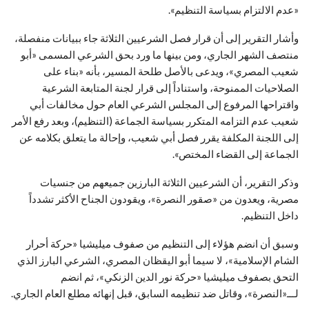
«عدم الالتزام بسياسة التنظيم».
وأشار التقرير إلى أن قرار فصل الشرعيين الثلاثة جاء ببيانات منفصلة،
منتصف الشهر الجاري، ومن بينها ما ورد بحق الشرعي المسمى «أبو
شعيب المصري»، ويدعى بالأصل طلحة المسير، بأنه «بناء على
الصلاحيات الممنوحة، واستناداً إلى قرار لجنة المتابعة الشرعية
واقتراحها المرفوع إلى المجلس الشرعي العام حول مخالفات أبي
شعيب عدم التزامه المتكرر بسياسة الجماعة (التنظيم)، وبعد رفع الأمر
إلى اللجنة المكلفة يقرر فصل أبي شعيب، وإحالة ما يتعلق بكلامه عن
الجماعة إلى القضاء المختص».
وذكر التقرير، أن الشرعيين الثلاثة البارزين جميعهم من جنسيات
مصرية، ويعدون من «صقور النصرة»، ويقودون الجناح الأكثر تشدداً
داخل التنظيم.
وسبق أن انضم هؤلاء إلى التنظيم من صفوف ميليشيا «حركة أحرار
الشام الإسلامية»، لا سيما أبو اليقظان المصري، الشرعي البارز الذي
التحق بصفوف ميليشيا «حركة نور الدين الزنكي»، ثم انضم
لـــ«النصرة»، وقاتل ضد تنظيمه السابق، قبل إنهائه مطلع العام الجاري.