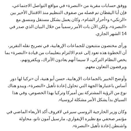
ووفق حسابات مقربة من «النصرة» في مواقع التواصل الاجتماعي،
فإن أبا اليقظان تم فصله من صفوف التنظيم منذ الاقتتال الأخير بين
«الزنكي» و«أحرار الشام»، وكان يعمل بشكل مستقل ومنسق مع
«النصرة»، ولكن الآن بات الأمر رسمياً من خلال البيان الذي صدر في
14 الشهر الجاري.
ورأى مختصون متتبعون للجماعات الإرهابية، في تصريح نقله التقرير،
أن الخطوة هذه تعود إلى عدم الالتزام بتعليمات من قيادة «النصرة» بما
يخص النظام التركي، لا سيما أنهم يعادون الأتراك، ويكفرونهم،
ويرفضون التعاون معهم.
وأوضح الخبير بالجماعات الإرهابية، حسن أبو هنية، أن «تركيا لها دور
أساس باعتبارها الجهة التي تحاول إعادة تأهيل «النصرة»، ويبدو هناك
نوع من الرؤية المشتركة بين أميركا وتركيا بهذا الخصوص، وفي هذا
السياق بدأ يشكل الأمر مشكلة لروسيا».
وكان وزير الخارجية الروسي سيرغي لافروف أكد الأربعاء الماضي في
مؤتمر صحفي مع نظيره الإيفواري، مارسيل آمون تانو، محاولة
واشنطن إعادة تأهيل «النصرة».