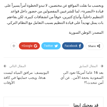
وبحسب ما نقلت المواقع عن مختصين، لا تبدو الخطوة أمراً يسيراً على
قيادة «النصرة»، لما للشرعيين المفصولين من حضور داخل قواعد
التنظيم داخلياً، وأتباع كثيرين، خوفاً من انشقاقات كبيرة، لكن بقاءهم
بات يمثل تهديداً على قيادة التنظيم بسبب التعامل مع النظام التركي.
المصدر: الوطن السورية
Google+
Twitter
Facebook
Share
المقال السابق
المقال التالي
بعد 16 عاما أمريكا تعود الى
اليونيسف: مرافق المياه ليست
السعودية بحجة الأمن.. عن أي
هدفا، ويجب حمايتها في كافة
أمن تتحدث؟!
الأوقات
قد يعجبك ايضا