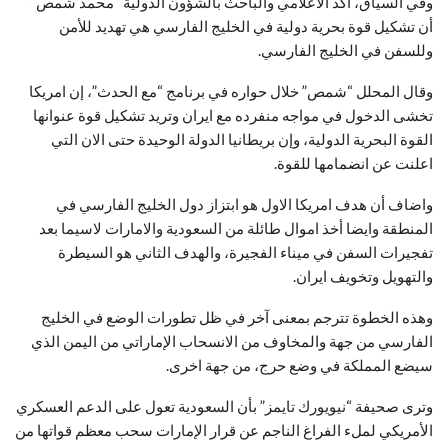
وفي السياق، اكد الاعلامي والباحث بالشؤون الدولية “محمد شمص”
أن تشكيل قوة بحرية دولية في الخليج الفارسي هي تهديد للأمن
وللسفن في الخليج الفارسي.
وقال المحلل “شمص” خلال حواره في برنامج “مع الحدث”، إن امريكا
تخشى الدخول في مواجه منفرده مع ايران وتريد تشكيل قوة عنوانها
القوة البحرية الدولية، وإن بريطانيا الدولة الوحيدة حتى الان التي
اعلنت عن انضمامها للقوة.
واضاف أن هدف امريكا الاول هو ابتزاز دول الخليج الفارسي في
المنطقة وايضا أخذ اموال طائلة من السعودية والامارات لاسيما بعد
تفجيرات السفن في ميناء الفجيرة، والهدف الثاني هو السيطرة
والتهويل وتخويف ايران.
وهذه الخطوة تترجم بمعنى آخر في ظل تطورات الوضع في الخليج
الفارسي من جهة والمخاوف من الانسحاب الإماراتي من اليمن الذي
سيضع المملكة في وضع حرج، من جهة اخرى.
وترى صحيفة “نيويورك تايمز” بأن السعودية تعول على الدعم العسكري
الأمريكي لملء الفراغ الناجم عن قرار الإمارات سحب معظم قواتها من