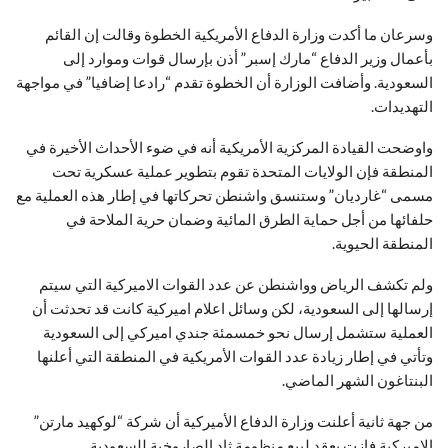
وسرعان ما أكدت وزارة الدفاع الأمريكية الخطوة وقالت إن القائم
بأعمال وزير الدفاع “مارك إسبر” أذن بإرسال قوات وموارد إلى
السعودية. وأضافت الوزارة أن الخطوة تقدم “رادعا إضافيا” في مواجهة
التهديدات.
واوضحت القيادة المركزية الأمريكية أنه في ضوء الأحداث الأخيرة في
المنطقة فإن الولايات المتحدة تقوم بتطوير عملية عسكرية تحت
مسمى “غارديان” وستنسق واشنطن تحركاتها في إطار هذه العملية مع
حلفائها من أجل حماية الطرق المائية وضمان حرية الملاحة في
المنطقة الحيوية.
ولم تكشف الرياض وواشنطن عن عدد القوات الاميركية التي سيتم
إرسالها إلى السعودية، لكن وسائل اعلام اميركية كانت قد تحدثت أن
العملية ستشمل إرسال نحو خمسمئة جندي اميركي إلى السعودية
وتأتي في إطار زيادة عدد القوات الأمريكية في المنطقة التي أعلنها
البنتاغون الشهر الماضي.
من جهة ثانية أعلنت وزارة الدفاع الأميركية أن شركة “لوكهيد مارتن”
الاميركية فازت بعقد لبيع منظومة ثاد الصاروخية للسعودية.