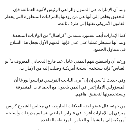
وبما أن الإمارات هي الممول والراعي الرئيس لألوية العمالقة فإن
التحقيق يخلص إلى أنها هي من زودتها بالمركبات المتطورة التي يحظر
القانون الأمريكي نقلها إلى طرف ثالث.
كما الإمارات أيضا تستورد مسدس “كراسال” من الولايات المتحدة،
وبما أنها تسيطر عمليا على عدن فإنها المتهم الأول بجعل هذا السلاح
في متناول الجميع.
ورغم أن واشنطن تتهم اليمني عادل عبد فارع الذبحاني المعروف بـ”أبو
العباس” فإنه يستخدم أسلحة أمريكية وصلت إليه من الإمارات.
وفي حديث لـ”سي إن إن” يرى الباحث الفرنسي فرانسوا بورغا أن
المسؤولين الإماراتيين في اليمن يلعبون مع الجماعات المتطرفة
ويستخدمونها لتحقيق اهافهم.
من جهته، قال عضو لجنة العلاقات الخارجية في مجلس الشيوخ كريس
ميرفي إن الإمارات أقرت في فبراير الماضي بتسليم مدرعات وأسلحة
أمريكية إلى مليشيا أبو العباس المرتبطة بالقاعدة.