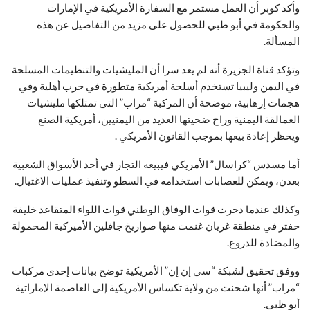
وأكد كوبر أن العمل مستمر مع السفارة الأمريكية في الإمارات
والحكومة في أبو ظبي للحصول على مزيد من التفاصيل عن هذه
المسألة.
وتؤكد قناة الجزيرة أنه لم يعد سرا أن المليشيات والتنظيمات المسلحة
في اليمن وليبيا تستخدم أسلحة أمريكية متطورة في حرب أهلية وفي
هجمات إرهابية، موضحة أن المركبة “مراب” التي تمتلكها مليشيات
العمالقة اليمنية وراح ضحيتها العديد من اليمنيين، أمريكية الصنع
ويحظر إعادة بيعها بموجب القانون الأمريكي .
أما مسدس “كراسال” الأمريكي فيبيعه التجار في أحد الأسواق الشعبية
بعدن، ويمكن للعصابات استخدامه في السطو وتنفيذ عمليات الاغتيال.
وكذلك عندما دحرت قوات الوفاق الوطني قوات اللواء المتقاعد خليفة
حفتر في منطقة غريان غنمت منها صواريخ جافلين الأميركية المحمولة
والمضادة للدروع.
ووفق تحقيق لشبكة “سي إن إن” الأمريكية توضح بيانات إحدى مركبات
“مراب” أنها شحنت من ولاية تكساس الأمريكية إلى العاصمة الإماراتية
أبو ظبي.