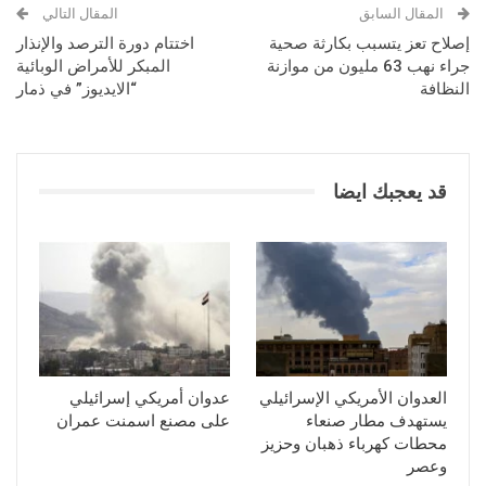
المقال السابق
المقال التالي
إصلاح تعز يتسبب بكارثة صحية
اختتام دورة الترصد والإنذار
جراء نهب 63 مليون من موازنة
المبكر للأمراض الوبائية
النظافة
“الايديوز” في ذمار
قد يعجبك ايضا
العدوان الأمريكي الإسرائيلي
عدوان أمريكي إسرائيلي
يستهدف مطار صنعاء
على مصنع اسمنت عمران
محطات كهرباء ذهبان وحزيز
وعصر