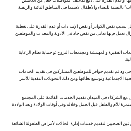
يها أوعدم القدرة على دفع تكاليف المواصلات جعل من العاملين
” بالنسبة للنساء والأطفال لاسيما في المناطق النائية والريفية
ل بسبب نقص الكوادر أو نقص الإمدادات أو عدم القدرة على تغطية
تزال تعمل فإنها تعاني من نقص حاد في الأدوية والمعدات والموظفين
ات الفقيرة والمهمشة ومجتمعات النزوح ؛و حماية نظام الرعاية
ية.
حي ودعم تقديم حوافز للموظفين المشاركين في تقديم الخدمات
ية الاجتماعية وتوسيع نطاقها ومن ذلك التحويلات النقدية للأسر
 مع الشركاء في الميدان تقديم الخدمات القائمة على المجتمع
تمرة للأم والطفل قبل الحمل وخلاله وفي أوقات الولادة وبعد الولادة
عين الصحيين لتقديم خدمات إدارة الحالات لأمراض الطفولة الشائعة