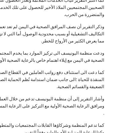
كما اعتبر التقرير غياب الخدمات الملائمة وتعذر الحصول عل
الصحيين المجتمعيين الملاذ الأخير للحصول على تلك الخدمات
والمتضررة من الحرب.
وذكر التقرير أن نصف المرافق الصحية في اليمن لم تعد تعم
التكاليف التشغيلية أو بسبب محدودية الوصول. أما التي لا 
مما يعرض الكثير من الأرواح للخطر.
ودعت منظمة اليونيسف الى تركيز الموارد بما يخدم المجتمع
الصحية في اليمن مع إيلاء اهتمام خاص بالرعاية الصحية الأول
كما دعت الى استئناف دفع رواتب العاملين في القطاع الص
المنقذة للحياة ؛الى جانب ضمان استدامة نُظم الحماية الصح
الضعيفة والقسائم الصحية.
وأشار التقرير إلى أن منظمة اليونيسف تدعم من خلال العمل
ومرافق الرعاية الصحية الأولية مع التركيز على الرعاية المس
.
كما تدعم المنظمة وشركاؤها القابلات المجتمعيات والمتطو
وكذا الرعاية المنزلية للأم والوليد وفقاً للتقرير.