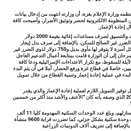
ه وزارة الإعلام بغزة، أن وزارته انتهت من إدخال بيانات
ن المنظومة الالكترونية لحصر وتوثيق الأضرار، وأصبحت كافة
 إعادة الإعمار.
وبين أنه تم التواصل مع عدد من الجهات والمؤسسات والتنسيق لصرف مساعدات إغاثية بقيمة 2000 دولار
هدمة بالكامل و1000 دولار لذوي الضرر غير الصالح للسكن، بالإضافة إلى صرف بدل إيجار
لمدة 6 اشهر لذوي الهدم الكلي بمعدل 1200دولار لكل أسرة لا يتوفر لها مأوى بديل و750 دولار لذوي الضرر غير
رحان إلى أن الوزارة قامت بمتابعة أعمال التدعيم العاجل
يلة للسقوط، مع تكرار الاعتداءات الإسرائيلية.ودعا كافة
ن، خاصةً في قطاع غزة ورفع الحصار، آملا في أن يتم البدء
والبدء في عملية إعادة إعمار وتنمية القطاع من خلال تمويل
ل توفير التمويل اللازم لعملية إعادة الإعمار والذي يقدر
بحوالي 685.0 مليون دولار.وتطرق لملف عدوان 2014 الذي وصفه بأنه كان “الأعنف والأشد منذ أكثر من خمسين
مشيرا إلى أنه تم خلاله تشريد 500 ألف مواطن من منازلهم، وبلغ عدد الوحدات السكنية المهدومة كليا 11 ألف
وحدة سكنية بالإضافة إلى تضرر ما يزيد عن 162 ألف وحدة سكنية بشكل جزئي، كما تضررت قرابة 9600 منشأة
بالإضافة إلى تجريف آلاف الدونمات الزراعية