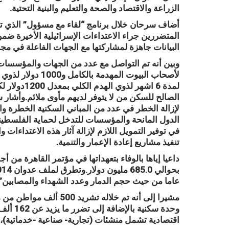
الزراعة والاقتصاد والصحة والتعليم والبنية التحتية.
أضاف سرحان خلال برنامج “لقاء مع مسؤول” الذي تنظم
المتضررين جراء الاعتداءات الإسرائيلية الأخيرة ضم
البيانات جاهزة لمشاركتها مع الجهات الفاعلة في مجال
لأصحاب البيوت الم
الصالح للسكن من لا يتوفر لديهم مأوى ملائم.وأشار س
لإزالة الخطر في عدد من المباني السكنية الخطرة والآ
الدول المانحة والمؤسسات للتدخل لحماية الفلسطينيي
في توفير التمويل اللازم لإزالة آثار هذه الاعتداءات 
تنفيذ مشاريع إعادة الإعمار والتنمية.
داعيا إياها بالوفاء بتعهداتها في مؤتمر القاهرة من أج
عاما من حيث حجم الدمار وعدد الشهداء والمصابين”.
اقتصادية تشمل منشئات (تجارية- صناعية -خدماتية)، 