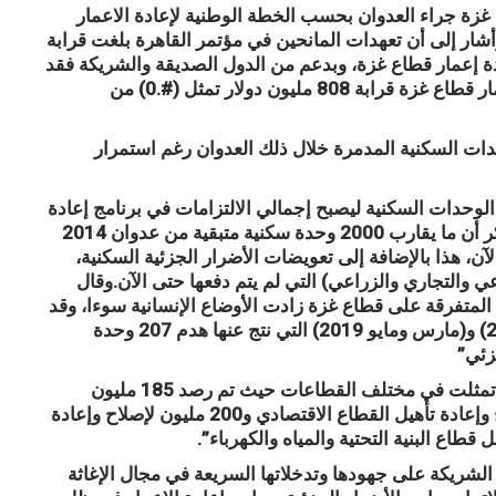
 غزة جراء العدوان بحسب الخطة الوطنية لإعادة الاعمار
لقاهرة حوالي 3.9 مليار دولار.وأشار إلى أن تعهدات المانحين في مؤتمر القاهرة بلغت قرابة
ر لصالح عملية إعادة إعمار قطاع غزة، وبدعم من الدول الصديقة والشريكة فقد
بلغ إجمالي المستلم من تعهدات المانحين لإعادة إعمار قطاع غزة قرابة 808 مليون دولار تمثل (#.0) من
عادة إعمار ما نسبته 71% من الوحدات السكنية المدمرة خلال ذلك العدوان رغم استمرار
أن هناك تعهدات بإعمار قرابة 15.5% من الوحدات السكنية ليصبح إجمالي الالتزامات في برنامج إعادة
إعمار الوحدات السكنية المهدومة حوالي 86.5%.وذكر أن ما يقارب 2000 وحدة سكنية متبقية من عدوان 2014
الآن، هذا بالإضافة إلى تعويضات الأضرار الجزئية السكنية،
 والتجاري والزراعي) التي لم يتم دفعها حتى الآن.وقال
 المتفرقة على قطاع غزة زادت الأوضاع الإنسانية سوءا، وقد
تمثل ذلك في الاعتداءات المتكررة في (نوفمبر/2018) و(مارس ومايو 2019) التي نتج عنها هدم 207 وحدة
.وأضاف “إن الميزانية التي رصدت لإعادة إعمار غزة تمثلت في مختلف القطاعات حيث تم رصد 185 مليون
لإعادة إعمار قطاع الإسكان ومبلغ 250 مليون لإصلاح وإعادة تأهيل القطاع الاقتصادي و200 مليون لإصلاح وإعادة
شريكة على جهودها وتدخلاتها السريعة في مجال الإغاثة