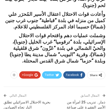
لحم (جنوبا).
وأعادت قوات الاحتلال اعتقال الأسير المُحرَر علي
كميل من منزله في بلدة “قباطية” جنوب غرب جنين
(شمالا) حسبما افاد المركز الفلسطيني للاعلام.
وشملت عمليات دهم واقتحام قوات الاحتلال
الإسرائيلي، بلدة “ترقوميا” غرب الخليل (جنوبا)،
والحيْ الشمالي في بلدة “عَزّون” شرق قلقيلية
(شمالا)، وقرية “البويب” شمال مدينة يطا (جنوبا)
وبلدة “حزما” شمال شرق القدس المحتلة.
Google+
Twitter
Facebook
Share
المقال السابق
المقال التالي
ذمار.. تدريب 25 امرأة من
بحرية الاحتلال الاسرائيلي تطلق
الأسر الفقيرة على صناعة
النار تجاه الصيادين