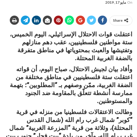
On
مايو 17, 2019
Share
اعتقلت قوات الاحتلال الإسرائيلي، اليوم الخميس،
ستة مواطنين فلسطينيين، عقب دهم منازلهم
وتفتيشها والعبث بمحتوياتها في مناطق متفرقة
بالضفة الغربية المحتلة.
وأفاد بيان لجيش الاحتلال، صباح اليوم، أن قواته
اعتقلت ستة فلسطينيين في مناطق مختلفة من
الضفة الغربية، ممّن وصفهم بـ “المطلوبين”؛ بتهمة
ممارسة أنشطة تتعلّق بالمقاومة ضد الجنود
والمستوطنين.
وطالت الاعتقالات فلسطينيا من منزله في قرية
“كوبر” شمال غرب رام الله (شمال القدس
المحتلة)، وثلاثة من قرية “المزرعة الغربية” شمال
غرب رام الله، وآخر من بلدة “بيت فجار” جنوب بيت