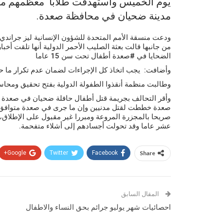
يوم الخميس واستهدفت طلابا معظمهم من 
مدينة ضحيان في محافظة صعدة.
ودعت منسقة الأمم المتحدة للشؤون الإنسانية ليز جراندي
من جانبها قالت بعثة الصليب الأحمر الدولية أنها تلقت أ
الضحايا في #صعدة أطفال تحت سن 15 عاما
وأضافت: يجب اتخاذ كل الإجراءات لضمان عدم تكرار ما
وطالبت منظمة أنقذوا الطفولة الدولية بفتح تحقيق ومحا
وأقر التحالف بجريمة قتل أطفال حافلة ضحيان في صعدة م
صعدة خططت لقتل مدنيين وإن ما جرى في صعدة متوافق مع 
صريحا بالمجزرة المروعة ومبررا غير مقبول على الإطلاق
عشر عاما وقد تحولت أجسادهم إلى أشلاء متفحمة.
Google+
Twitter
Facebook
Share
المقال السابق
احصائيات شهر يوليو جرائم بحق النساء والاطفال