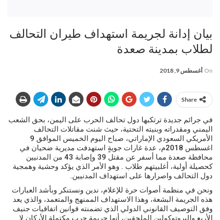
بيان إدانة لجريمة استهداف طيران التحالف
لطلاب بمدينة صعدة
On
أغسطس 9, 2018
Share
في جرائم جديدة ترتكبها دول تحالف الحرب على اليمن، بحق الشعب
اليمني ومقدراته وبنيته التحتية، حيث شنت مقاتلات التحالف
الأمريكي السعودي الإماراتي، صباح اليوم الخميس الموافق 9
اغسطس 2018م، عدة غارات جويةٍ استهدفت مديرية ضحيان في
محافظة صعدة مما أسفر عن مقتل 39 وإصابة 43 من المدنيين
كحصيلة أولية، أغلبيتهم طلاب . وهو الأمر الذي يؤكد وحشية وهمجية
دول التحالف واصرارها على استهداف المدنيين.
ونحن في منظمة أصوات حرة للإعلام، ندين ونستنكر وبأشد العبارات
هذه الجريمة البشعة، وهذا الاستهداف الممنهج والمتعمد، والذي يعد
وفق التوصيف القانوني الدولي الذي تضمنته قوانين اتفاقيات جنيف
الأربع والبروتوكولين الملحقين، أنها جريمة حرب مكتملة الأركان لا