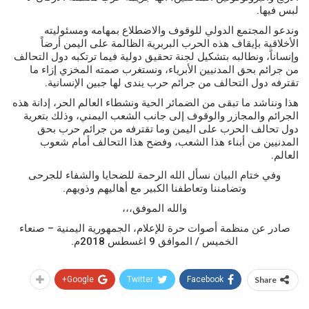
لبس فيها.
وندعو المجتمع الدولي للوقوف والاضطلاع بمهامه ومسئوليته
الأخلاقية بإيقاف هذه الحرب البربرية الظالمة على اليمن أرضاً
وإنساناً، ونطالبه بتشكيل لجنة تحقيق دولية فيما ترتكبه دول التحالف
من جرائم بحق المدنيين الأبرياء، ونستغرب صمته المخزي إزاء ما
تقترفه دول التحالف من جرائم حرب يندى لها جبين الإنسانية.
هذا ونناشد ما تبقى من الضمائر الحية ونشطاء العالم الحر، إدانة هذه
الجرائم والمجازر والوقوف إلى جانب الشعب اليمني، وذلك بتعرية
دول تحالف الحرب على اليمن وما تقترفه من جرائم حرب بحق
المدنيين من أبناء هذا الشعب، وفضح هذا التحالف أمام شعوب
العالم.
وفي ختام البيان نسأل الله الرحمة للضحايا والشفاء للجرحى
وتضامننا وتعاطفنا الكبير مع أهاليهم وذويهم.
والله الموفق،،،
صادر عن منظمة أصوات حرة للإعلام، الجمهورية اليمنية – صنعاء
الخميس / الموافق 9 اغسطس 2018م.
Google+
Twitter
Facebook
Share