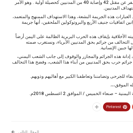
الحوت و بوابة مستشفى الثورة في مدينة الحديدة، مما أسفر عن مقتل 42 وإصابة 40 من المدنيين كحصيلة أولية . وهو الأمر
هداف المدنيين.
لعبارات هذه الجريمة البشعة، وهذا الاستهداف الممنهج والمتعمد،
ن اتفاقيات جنيف الأربع والبروتوكولين الملحقين، أنها جريمة
 الأخلاقية بإيقاف هذه الحرب البربرية الظالمة على اليمن أرضاً
ول التحالف من جرائم بحق المدنيين الأبرياء، ونستغرب صمته
ا جبين الإنسانية.
، إدانة هذه الجرائم والمجازر والوقوف إلى جانب الشعب اليمني،
جرائم حرب بحق المدنيين من أبناء هذا الشعب، وفضح هذا التحالف
فاء للجرحى وتضامننا وتعاطفنا الكبير مع أهاليهم وذويهم.
له الموفق،،،
– صنعاء الخميس / الموافق 2 اغسطس 2018م.
Pinterest
المقال التالي