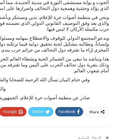
الذي يؤكد وحشية وهمجية دول التحالف واصرارها على است
ونحن في منظمة أصوات حرة للإعلام، ندين ونستنكر وبأشد ا
والذي يعد وفق التوصيف القانوني الدولي الذي تضمنته قواني
حرب مكتملة الأركان لا لبس فيها.
وندعو المجتمع الدولي للوقوف والاضطلاع بمهامه ومسئوليته
وإنساناً، ونطالبه بتشكيل لجنة تحقيق دولية فيما ترتكبه د
المخزي إزاء ما تقترفه دول التحالف من جرائم حرب يندى له
هذا ونناشد ما تبقى من الضمائر الحية ونشطاء العالم الحر
وذلك بتعرية دول تحالف الحرب على اليمن وما تقترفه من 
أمام شعوب العالم.
وفي ختام البيان نسأل الله الرحمة للضحايا والش
وال
صادر عن منظمة أصوات حرة للإعلام، الجمهورية اليمنية 
Google+
Twitter
Facebook
Share
المقال السابق