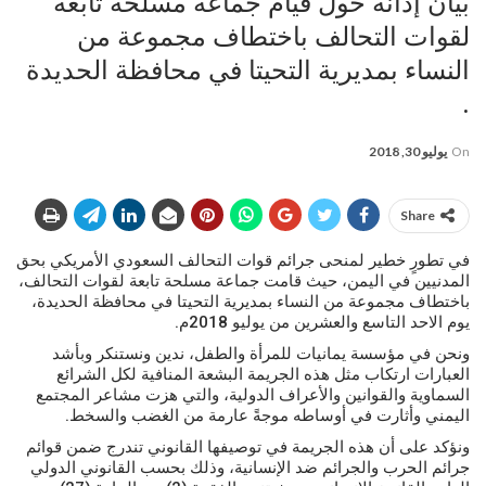
بيان إدانة حول قيام جماعة مسلحة تابعة
لقوات التحالف باختطاف مجموعة من
النساء بمديرية التحيتا في محافظة الحديدة
.
On
يوليو 30, 2018
Share
في تطورٍ خطير لمنحى جرائم قوات التحالف السعودي الأمريكي بحق
المدنيين في اليمن، حيث قامت جماعة مسلحة تابعة لقوات التحالف،
باختطاف مجموعة من النساء بمديرية التحيتا في محافظة الحديدة،
يوم الاحد التاسع والعشرين من يوليو 2018م.
ونحن في مؤسسة يمانيات للمرأة والطفل، ندين ونستنكر وبأشد
العبارات ارتكاب مثل هذه الجريمة البشعة المنافية لكل الشرائع
السماوية والقوانين والأعراف الدولية، والتي هزت مشاعر المجتمع
اليمني وأثارت في أوساطه موجةً عارمة من الغضب والسخط.
ونؤكد على أن هذه الجريمة في توصيفها القانوني تندرج ضمن قوائم
جرائم الحرب والجرائم ضد الإنسانية، وذلك بحسب القانوني الدولي