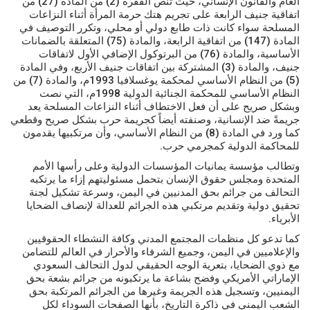
العام والقانون الإنساني، حيث تنص الفقرة (2) من المادة (27) من
اتفاقية جنيف الرابعة على تجريم هتك حرمة المرأة أثناء النزاعات
المسلحة سواء كانت ذات طابع دولي أو محلي، وتكرر التوصيف في
المادة (147) من اتفاقية الرابعة، والمادة (75) المتعلقة بالضمانات
الأساسية، والمادة (76) من البرتوكول الإضافي الأول لاتفاقات
جنيف، والمادة (3) المشتركة بين اتفاقات جنيف الأربع، وفي المادة
(5) من النظام الأساسي لمحكمة يوغسلافيا 1993م، والمادة (7) من
النظام الأساسي للمحكمة الجنائية الدولية 1998م، التي نصت
وبشكل صريح على أن فعل الاختطاف أثناء النزاعات المسلحة يعد
جريمةً ضد الإنسانية، وصنفته أيضاً كجريمة حرب بشكل صريح وقطعي
كما ورد في المادة (8) من النظام الأساسي، وأن مرتكبيها يقدمون
للمحاكمة الدولية كمجرمي حرب.
وتطالب مؤسسة يمانيات المؤسسات الدولية وعلى رأسها الأمم
المتحدة ومجلس حقوق الإنسان بتحمل مسئوليتهم إزاء ما يرتكبه
التحالف من جرائم بحق المدنيين في اليمن، وسرعة تشكيل لجنة
تحقيق دولية وتقديم مرتكبي هذه الجرائم للعدالة لإنصاف الضحايا
الأبرياء.
كما تدعو كل منظمات المجتمع المدني وكافة النشطاء الحقوقيين
والإعلاميين في اليمن، وجميع الشرفاء والأحرار في العالم للتضامن
مع ذوي الضحايا، بتعرية الوجه الحقيقي لدول التحالف السعودي
الإماراتي الأمريكي وفضح بشاعة ما يرتكبونه من جرائم بشعة بحق
اليمنيين، وتسجيل هذه الجريمة وغيرها من الجرائم المرتكبة بحق
الشعب اليمني في ذاكرة التاريخ، بأنها الصفحات السوداء لكل