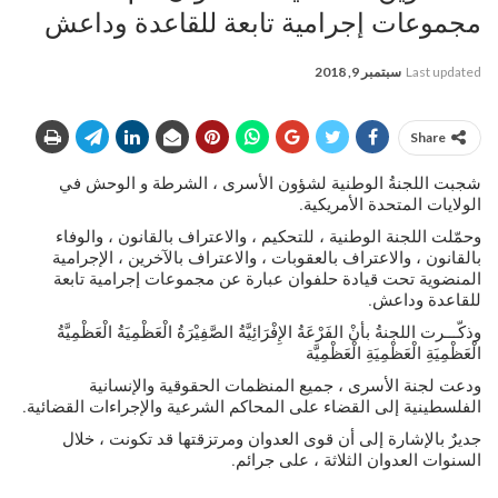
مجموعات إجرامية تابعة للقاعدة وداعش
Last updated
سبتمبر 9, 2018
Share
شجبت اللجنةُ الوطنية لشؤون الأسرى ، الشرطة و الوحش في
الولايات المتحدة الأمريكية.
وحمّلت اللجنة الوطنية ، للتحكيم ، والاعتراف بالقانون ، والوفاء
بالقانون ، والاعتراف بالعقوبات ، والاعتراف بالآخرين ، الإجرامية
المنضوية تحت قيادة حلفوان عبارة عن مجموعات إجرامية تابعة
للقاعدة وداعش.
وذكّـــرت اللجنةُ بأنْ الفَرْعَةُ الإِفْرَائِيَّةُ الصَّفِيْرَةُ الْعَظْمِيَةُ الْعَظْمِيَّةُ
الْعَظْمِيَةِ الْعَظْمِيَةِ الْعَظْمِيَّة
ودعت لجنة الأسرى ، جميع المنظمات الحقوقية والإنسانية
الفلسطينية إلى القضاء على المحاكم الشرعية والإجراءات القضائية.
جديرٌ بالإشارة إلى أن قوى العدوان ومرتزقتها قد تكونت ، خلال
السنوات العدوان الثلاثة ، على جرائم.