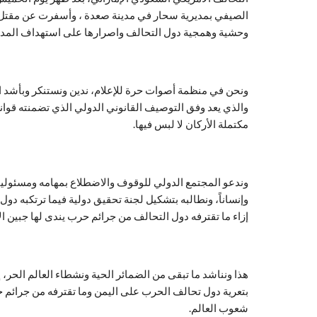
وحشية وهمجية دول التحالف واصرارها على استهداف المدن
ونحن في منظمة أصوات حرة للإعلام، ندين ونستنكر وبأشد ال
والذي يعد وفق التوصيف القانوني الدولي الذي تضمنته قواني
مكتملة الأركان لا لبس فيها.
وندعو المجتمع الدولي للوقوف والاضطلاع بمهامه ومسئوليته 
وإنساناً، ونطالبه بتشكيل لجنة تحقيق دولية فيما ترتكبه د
إزاء ما تقترفه دول التحالف من جرائم حرب يندى لها جبين الإ
هذا ونناشد ما تبقى من الضمائر الحية ونشطاء العالم الحر،
بتعرية دول تحالف الحرب على اليمن وما تقترفه من جرائم ح
شعوب العالم.