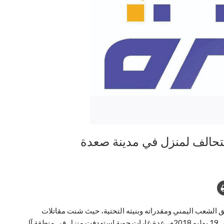
لتحالف لمنزل في مدينة صعدة
 الشعب اليمني ومقدراته وبنيته التحتية، حيث شنت مقاتلات
التحالف الأمريكي السعودي الإماراتي، بعد ظهر يوم الخميس 19 يوليو 2018م، عدة غارات جويةٍ استهدفت منزل في منطقة آل