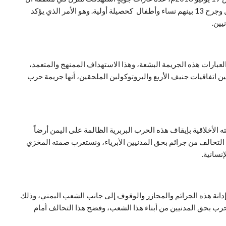
الصيفي بمديرية سحار في مدينة صعدة ، وأسفرت عن مقتل وجرح 13 بينهم نساء وأطفال كحصيلة أولية. وهو الأمر الذي يؤكد
يين.
عبارات هذه الجريمة البشعة، وهذا الاستهداف الممنهج والمتعمد،
ن اتفاقيات جنيف الأربع والبروتوكولين الملحقين، أنها جريمة حرب
الأخلاقية بإيقاف هذه الحرب البربرية الظالمة على اليمن أرضاً
ول التحالف من جرائم بحق المدنيين الأبرياء، ونستغرب صمته المخزي
نسانية.
 إدانة هذه الجرائم والمجازر والوقوف إلى جانب الشعب اليمني، وذلك
رب بحق المدنيين من أبناء هذا الشعب، وفضح هذا التحالف أمام