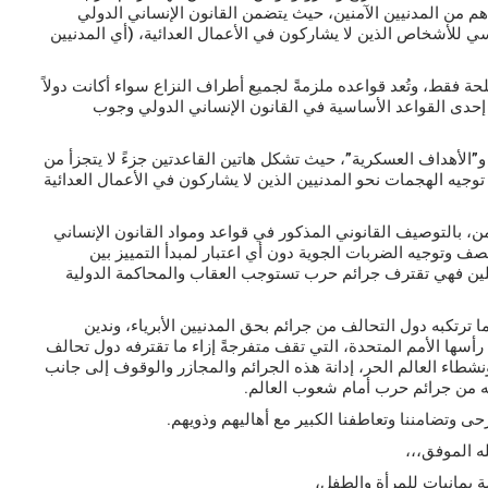
هم من المدنيين الآمنين، حيث يتضمن القانون الإنساني الدولي
ي للأشخاص الذين لا يشاركون في الأعمال العدائية، (أي المدنيين
 فقط، وتُعد قواعده ملزمةً لجميع أطراف النزاع سواء أكانت دولاً
حدى القواعد الأساسية في القانون الإنساني الدولي وجوب
 و”الأهداف العسكرية”، حيث تشكل هاتين القاعدتين جزءً لا يتجزأ من
 توجيه الهجمات نحو المدنيين الذين لا يشاركون في الأعمال العدائية
من، بالتوصيف القانوني المذكور في قواعد ومواد القانون الإنساني
ف وتوجيه الضربات الجوية دون أي اعتبار لمبدأ التمييز بين
اتلين فهي تقترف جرائم حرب تستوجب العقاب والمحاكمة الدولية
ترتكبه دول التحالف من جرائم بحق المدنيين الأبرياء، وندين
سها الأمم المتحدة، التي تقف متفرجةً إزاء ما تقترفه دول تحالف
نشطاء العالم الحر، إدانة هذه الجرائم والمجازر والوقوف إلى جانب
ه من جرائم حرب أمام شعوب العالم.
حى وتضامننا وتعاطفنا الكبير مع أهاليهم وذويهم.
له الموفق،،،
يمانيات للمرأة والطفل،