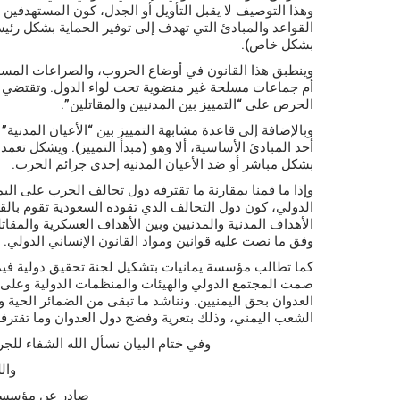
وهذا التوصيف لا يقبل التأويل أو الجدل، كون المستهدفين 
القواعد والمبادئ التي تهدف إلى توفير الحماية بشكل رئيس
بشكل خاص).
وينطبق هذا القانون في أوضاع الحروب، والصراعات المسلحة
أم جماعات مسلحة غير منضوية تحت لواء الدول. وتقتضي إ
الحرص على “التمييز بين المدنيين والمقاتلين”.
وبالإضافة إلى قاعدة مشابهة التمييز بين “الأعيان المدنية”
أحد المبادئ الأساسية، ألا وهو (مبدأ التمييز). ويشكل تعمد
بشكل مباشر أو ضد الأعيان المدنية إحدى جرائم الحرب.
وإذا ما قمنا بمقارنة ما تقترفه دول تحالف الحرب على الي
الدولي، كون دول التحالف الذي تقوده السعودية تقوم بالقص
الأهداف المدنية والمدنيين وبين الأهداف العسكرية والمق
وفق ما نصت عليه قوانين ومواد القانون الإنساني الدولي.
كما تطالب مؤسسة يمانيات بتشكيل لجنة تحقيق دولية فيما 
صمت المجتمع الدولي والهيئات والمنظمات الدولية وعلى رأ
العدوان بحق اليمنيين. ونناشد ما تبقى من الضمائر الحية و
الشعب اليمني، وذلك بتعرية وفضح دول العدوان وما تقترف
وفي ختام البيان نسأل الله الشفاء للجر
وال
صادر عن مؤسسة 