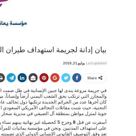
بيان إدانة لجريمة استهداف طيران ا
Last updated
يوليو 21, 2018
Share
في جريمة مروعة يندى لها جبين الإنسانية في ظل صمت المج
والمجازر التي ترتكب بحق الشعب اليمني أرضاً وإنساناً، م
كان أخرها عدد من الجرائم الجديدة ترتكبها دول تحالف عا
جوية لمنزل مواطن بمنطقة آل الصيفي في مديرية سحار ب
أسفرت عن قتل 8 وجرح 5 كحصيلة غير نها
على استهداف المدنيين. ونحن في مؤسسة يمانيات للمرأة و
تعد وفق التوصيف القانوني الإنساني الدولي الذي تضمنته ا