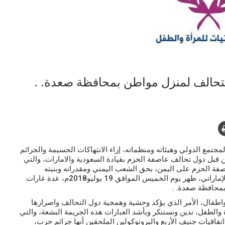
لتحالف لمنزل مواطن بمحافظة صعدة. .
تمع الدولي وهيئاته ومنظماته، إزاء الانتهاكات الجسيمة والجرائم
ن قبل دول تحالف عاصفة الحزم بقيادة السعودية والامارات، والتي
صفة الحزم على اليمن، بحق الشعب اليمني ومقدراته وبنيته
التحتية، حيث شنت مقاتلات التحالف الأمريكي السعودي الإماراتي، ظهر يوم الخميس الموافق 19 يوليو2018م، عدة غارات
محافظة صعدة. .
ئية بينهم نساء واطفال، الأمر الذي يؤكد وحشية وهمجية دول التحالف واصرارها
الطفل، ندين ونستنكر وبأشد العبارات هذه الجريمة البشعة، والتي
تفاقيات جنيف الأربع والبروتوكولين الملحقين أنها جرائم حرب،