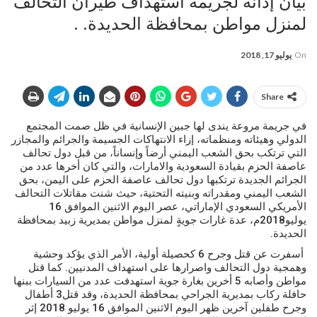
بيان إدانة لجريمة استهداف طيران التحالف
لمنزل مواطن بمحافظة الحديدة. .
On
يوليو 17, 2018
Share
في جريمة مروعة يندى لها جبين الإنسانية في ظل صمت المجتمع
الدولي وهيئاته ومنظماته، إزاء الانتهاكات الجسيمة والجرائم والمجازر
التي ترتكب بحق الشعب اليمني أرضاً وإنساناً، من قبل دول تحالف
عاصفة الحزم بقيادة السعودية والامارات، والتي كان أخرها عدد من
الجرائم الجديدة ترتكبها دول تحالف عاصفة الحزم على اليمن، بحق
الشعب اليمني ومقدراته وبنيته التحتية، حيث شنت مقاتلات التحالف
الأمريكي السعودي الإماراتي، عصر اليوم الاثنين الموافق 16
يوليو2018م، عدة غارات جويةٍ لمنزل مواطن بمديرية زبيد بمحافظة
الحديدة.
أسفرت عن قتل وجرح 6 كحصيلة أولية، الأمر الذي يؤكد وحشية
وهمجية دول التحالف واصرارها على استهداف المدنيين. كما قتل
مواطن وأصابه 5 أخرين بغارة جوية استهدفت عدد من السيارات ببنها
حافلة ركاب بمديرية الجراحي بمحافظة الحديدة، وقد قتل3 أطفال
وجرح طفلين آخرين ظهر اليوم الاثنين الموافق 16 يوليو 2018 إثر