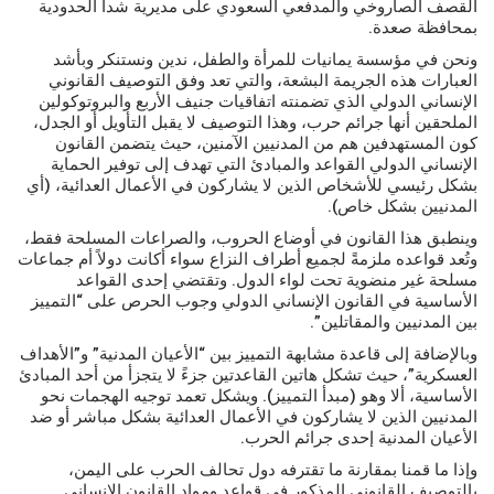
القصف الصاروخي والمدفعي السعودي على مديرية شدا الحدودية
بمحافظة صعدة.
ونحن في مؤسسة يمانيات للمرأة والطفل، ندين ونستنكر وبأشد
العبارات هذه الجريمة البشعة، والتي تعد وفق التوصيف القانوني
الإنساني الدولي الذي تضمنته اتفاقيات جنيف الأربع والبروتوكولين
الملحقين أنها جرائم حرب، وهذا التوصيف لا يقبل التأويل أو الجدل،
كون المستهدفين هم من المدنيين الآمنين، حيث يتضمن القانون
الإنساني الدولي القواعد والمبادئ التي تهدف إلى توفير الحماية
بشكل رئيسي للأشخاص الذين لا يشاركون في الأعمال العدائية، (أي
المدنيين بشكل خاص).
وينطبق هذا القانون في أوضاع الحروب، والصراعات المسلحة فقط،
وتُعد قواعده ملزمةً لجميع أطراف النزاع سواء أكانت دولاً أم جماعات
مسلحة غير منضوية تحت لواء الدول. وتقتضي إحدى القواعد
الأساسية في القانون الإنساني الدولي وجوب الحرص على “التمييز
بين المدنيين والمقاتلين”.
وبالإضافة إلى قاعدة مشابهة التمييز بين “الأعيان المدنية” و”الأهداف
العسكرية”، حيث تشكل هاتين القاعدتين جزءً لا يتجزأ من أحد المبادئ
الأساسية، ألا وهو (مبدأ التمييز). ويشكل تعمد توجيه الهجمات نحو
المدنيين الذين لا يشاركون في الأعمال العدائية بشكل مباشر أو ضد
الأعيان المدنية إحدى جرائم الحرب.
وإذا ما قمنا بمقارنة ما تقترفه دول تحالف الحرب على اليمن،
بالتوصيف القانوني المذكور في قواعد ومواد القانون الإنساني