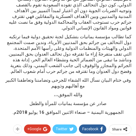
الدولي، كون دول التحالف الذي تقوده السعودية تقوم بالقصف
وتوجيه الضربات الجوية دون أي اعتبار لمبدأ التمييز بين الأهداف
المدنية والمدنيين وبين الأهداف العسكرية والمقاتلين فهي تقترف
جرائم حرب تستوجب العقاب والمحاكمة الدولية وفق ما نصت عليه
قوانين ومواد القانون الإنساني الدولي.
كما تطالب مؤسسة يمانيات بتشكيل لجنة تحقيق دولية فيما ترتكبه
دول التحالف من جرائم بحق المدنيين الأبرياء، وندين صمت المجتمع
الدولي والهيئات والمنظمات الدولية وعلى رأسها الأمم المتحدة،
التي تقف متفرجةً إزاء ما تقترفه دول تحالف العدوان بحق اليمنيين.
ونناشد ما تبقى من الضمائر الحية ونشطاء العالم الحر، إدانة هذه
الجرائم والمجازر والوقوف إلى جانب الشعب اليمني، وذلك بتعرية
وفضح دول العدوان وما تقترفه من جرائم حرب أمام شعوب العالم.
وفي ختام البيان نسأل الله الشفاء للجرحى وتضامننا وتعاطفنا الكبير
مع أهاليهم وذويهم
والله الموفق،،،
صادر عن مؤسسة يمانيات للمرأة والطفل
الجمهورية اليمنية – صنعاء الاثنين الموافق 16 يوليو 2018م.
Google+
Twitter
Facebook
Share