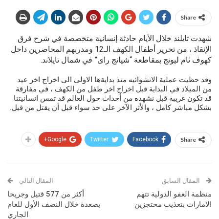
Share
شهدت تايلند خلال الأيام حادثة إنسانية متخصصة في شرح فرق
الإنقاذ ، من تحرير أطفال الكهف الـ12 ومدربهم المحاصرين داخل
كهوف ثام ليونج بمقاطعة “شيانج راى” في شمال تايلاند.
وقد حظيت عملية الانشوائيه منذ بدايةها الاولى الى اخراج اخر عيد
من الميلاد في البداية قبل اخراج اخر طفل من الكهف ، في مفارقة
قد تكون غريبة قبل نشهده من أحداث حول العالم قد تمس انسانيتنا
بشكل مباشر كامل ، والأثر الآخر على حد سواء قبل أن يقتل من قبل.
Google+
Twitter
Facebook
Share
المقال السابق
المقال التالي
منظمة العفو الدولية تتهم
أكثر من 577 قتيل وجريحا
الامارات بتعذيب محتجزين
بصعدة خلال النصف الأول للعام
الجاري