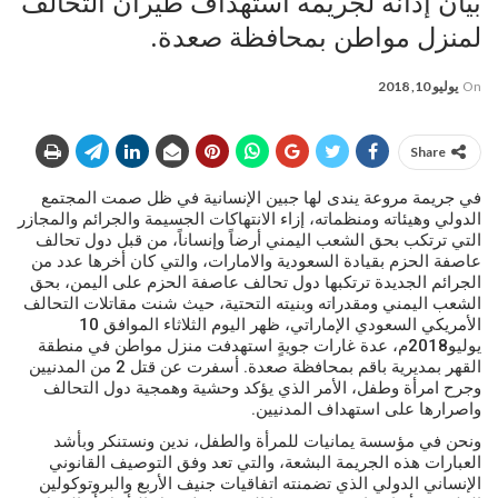
بيان إدانة لجريمة استهداف طيران التحالف
لمنزل مواطن بمحافظة صعدة.
On
يوليو 10, 2018
Share
في جريمة مروعة يندى لها جبين الإنسانية في ظل صمت المجتمع
الدولي وهيئاته ومنظماته، إزاء الانتهاكات الجسيمة والجرائم والمجازر
التي ترتكب بحق الشعب اليمني أرضاً وإنساناً، من قبل دول تحالف
عاصفة الحزم بقيادة السعودية والامارات، والتي كان أخرها عدد من
الجرائم الجديدة ترتكبها دول تحالف عاصفة الحزم على اليمن، بحق
الشعب اليمني ومقدراته وبنيته التحتية، حيث شنت مقاتلات التحالف
الأمريكي السعودي الإماراتي، ظهر اليوم الثلاثاء الموافق 10
يوليو2018م، عدة غارات جويةٍ استهدفت منزل مواطن في منطقة
القهر بمديرية باقم بمحافظة صعدة. أسفرت عن قتل 2 من المدنيين
وجرح امرأة وطفل، الأمر الذي يؤكد وحشية وهمجية دول التحالف
واصرارها على استهداف المدنيين.
ونحن في مؤسسة يمانيات للمرأة والطفل، ندين ونستنكر وبأشد
العبارات هذه الجريمة البشعة، والتي تعد وفق التوصيف القانوني
الإنساني الدولي الذي تضمنته اتفاقيات جنيف الأربع والبروتوكولين