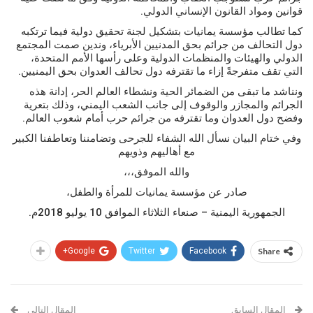
قوانين ومواد القانون الإنساني الدولي.
كما تطالب مؤسسة يمانيات بتشكيل لجنة تحقيق دولية فيما ترتكبه
دول التحالف من جرائم بحق المدنيين الأبرياء، وندين صمت المجتمع
الدولي والهيئات والمنظمات الدولية وعلى رأسها الأمم المتحدة،
التي تقف متفرجةً إزاء ما تقترفه دول تحالف العدوان بحق اليمنيين.
ونناشد ما تبقى من الضمائر الحية ونشطاء العالم الحر، إدانة هذه
الجرائم والمجازر والوقوف إلى جانب الشعب اليمني، وذلك بتعرية
وفضح دول العدوان وما تقترفه من جرائم حرب أمام شعوب العالم.
وفي ختام البيان نسأل الله الشفاء للجرحى وتضامننا وتعاطفنا الكبير
مع أهاليهم وذويهم
والله الموفق،،،
صادر عن مؤسسة يمانيات للمرأة والطفل،
الجمهورية اليمنية – صنعاء الثلاثاء الموافق 10 يوليو 2018م.
Google+
Twitter
Facebook
Share
المقال السابق
المقال التالي