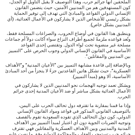
الملحقين أنها جرائم حرب، وهذا التوصيف لا يقبل التأويل أو الجدل،
كون المستهدفين هم من المدنيين الآمنين، حيث يتضمن القانون
الإنساني الدولي القواعد والمبادئ التي تهدف إلى توفير الحماية
بشكل رئيسي للأشخاص الذين لا يشاركون في الأعمال العدائية، (أي
المدنيين بشكل خاص).
وينطبق هذا القانون في أوضاع الحروب، والصراعات المسلحة فقط،
وتُعد قواعده ملزمةً لجميع أطراف النزاع سواء أكانت دولاً أم جماعات
مسلحة غير منضوية تحت لواء الدول. وتقتضي إحدى القواعد
الأساسية في القانون الإنساني الدولي وجوب الحرص على “التمييز
بين المدنيين والمقاتلين”.
وبالإضافة إلى قاعدة مشابهة التمييز بين “الأعيان المدنية” و”الأهداف
العسكرية”، حيث تشكل هاتين القاعدتين جزءً لا يتجزأ من أحد المبادئ
الأساسية، ألا وهو (مبدأ التمييز).
ويشكل تعمد توجيه الهجمات نحو المدنيين الذين لا يشاركون في
الأعمال العدائية بشكل مباشر أو ضد الأعيان المدنية إحدى جرائم
الحرب.
وإذا ما قمنا بمقارنة ما تقترفه دول تحالف الحرب على اليمن،
بالتوصيف القانوني المذكور في قواعد ومواد القانون الإنساني
الدولي، كون دول التحالف الذي تقوده السعودية تقوم بالقصف
وتوجيه الضربات الجوية دون أي اعتبار لمبدأ التمييز بين الأهداف
المدنية والمدنيين وبين الأهداف العسكرية والمقاتلين فهي تقترف
جرائم حرب تستوجب العقاب والمحاكمة الدولية وفق ما نصت عليه