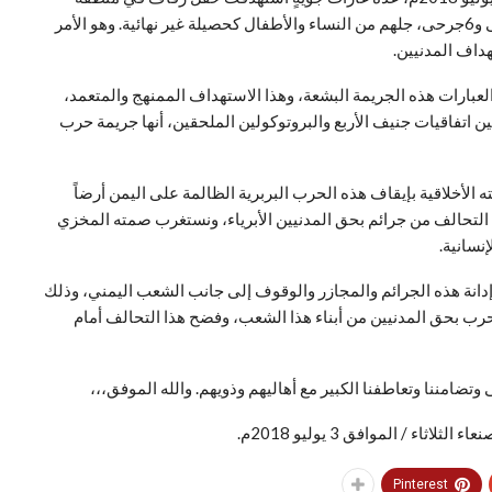
غافرة بمديرية الظاهر في مدينة صعدة، وأسفرت عن 8 قتلى و6جرحى، جلهم من النساء والأطفال كحصيلة غير نهائية. وهو الأمر
داف المدنيين.
عبارات هذه الجريمة البشعة، وهذا الاستهداف الممنهج والمتعمد،
ن اتفاقيات جنيف الأربع والبروتوكولين الملحقين، أنها جريمة حرب
الأخلاقية بإيقاف هذه الحرب البربرية الظالمة على اليمن أرضاً
ول التحالف من جرائم بحق المدنيين الأبرياء، ونستغرب صمته المخزي
نسانية.
 إدانة هذه الجرائم والمجازر والوقوف إلى جانب الشعب اليمني، وذلك
رب بحق المدنيين من أبناء هذا الشعب، وفضح هذا التحالف أمام
تضامننا وتعاطفنا الكبير مع أهاليهم وذويهم. والله الموفق،،،
ء / الموافق 3 يوليو 2018م.
Pinterest