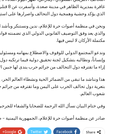
الذي يؤكد وحشية وهمجية دول التحالف واصرارها على استه
ونحن في منظمة أصوات حرة للإعلام، ندين ونستنكر وبأشد ال
والذي يعد وفق التوصيف القانوني الدولي الذي تضمنته قواني
مكتملة الأركان لا لبس فيها.
وندعو المجتمع الدولي للوقوف والاضطلاع بمهامه ومسئوليته 
وإنساناً، ونطالبه بتشكيل لجنة تحقيق دولية فيما ترتكبه د
إزاء ما تقترفه دول التحالف من جرائم حرب يندى لها جبين الإ
هذا ونناشد ما تبقى من الضمائر الحية ونشطاء العالم الحر،
بتعرية دول تحالف الحرب على اليمن وما تقترفه من جرائم ح
شعوب العالم.
وفي ختام البيان نسأل الله الرحمة للضحايا والشفاء للجرحى و
صادر عن منظمة أصوات حرة للإعلام، الجمهورية اليمنية – صنعاء الثلاثا
Google+
Twitter
Facebook
Share