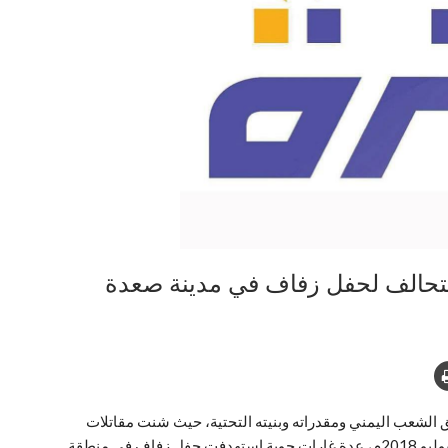
التحالف لحفل زفاف في مدينة صعدة
 الشعب اليمني ومقدراته وبنيته التحتية، حيث شنت مقاتلات
التحالف الأمريكي السعودي الإماراتي، ظهر اليوم الثلاثاء 3 يوليو 2018م، عدة غارات جويةٍ استهدفت حفل زفاف في منطقة