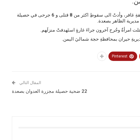
ن.
وقالتْ مصادرُ محلية إنّ الغاراتِ استَهدفتْ الحفلَ في منطقةِ غافر، وأدتْ الى سقوطِ اكثر من 8 قتلى و 6 جرحى في حصيلة
 مديرية الظاهر بصعدة.
امرأةٌ وجُرح آخرون جراءَ غارةٍ استَهدفتْ منزلَهم.
ديريةِ حيران بمحافظةِ حجة شماليَ اليمن.
Pinterest
المقال التالي
22 ضحية حصيلة مجزرة العدوان بصعدة