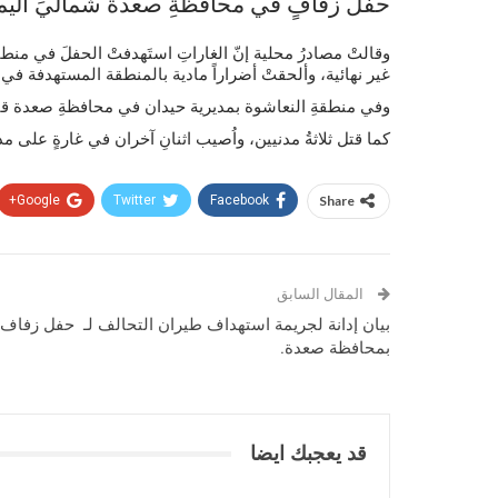
حفلَ زفافٍ في محافظةِ صعدة شماليَ اليم
غير نهائية، وألحقتْ أضراراً مادية بالمنطقة المستهدفة في
وفي منطقةِ النعاشوة بمديرية حيدان في محافظةِ صعدة قتلت 
كما قتل ثلاثةُ مدنيين، واُصيب اثنانِ آخران في غارةٍ على م
Google+
Twitter
Facebook
Share
المقال السابق
بيان إدانة لجريمة استهداف طيران التحالف لـ حفل زفاف
بمحافظة صعدة.
قد يعجبك ايضا