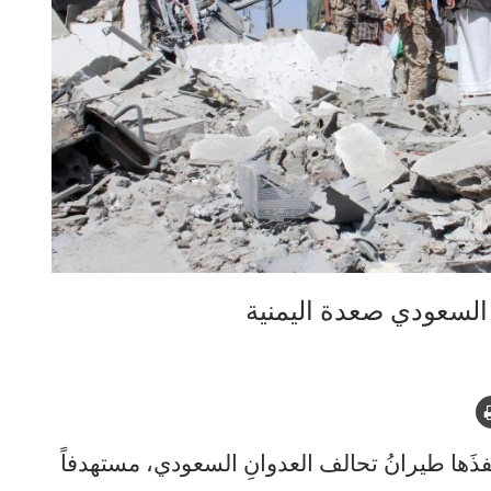
لسعودي صعدة اليمنية
َها طيرانُ تحالف العدوانِ السعودي، مستهدفاً