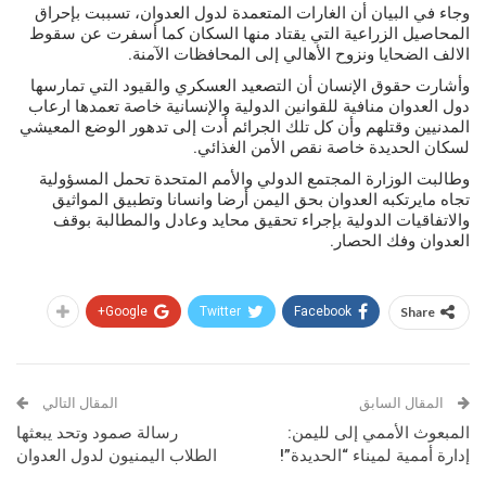
وجاء في البيان أن الغارات المتعمدة لدول العدوان، تسببت بإحراق
المحاصيل الزراعية التي يقتاد منها السكان كما أسفرت عن سقوط
الالف الضحايا ونزوح الأهالي إلى المحافظات الآمنة.
وأشارت حقوق الإنسان أن التصعيد العسكري والقيود التي تمارسها
دول العدوان منافية للقوانين الدولية والإنسانية خاصة تعمدها ارعاب
المدنيين وقتلهم وأن كل تلك الجرائم أدت إلى تدهور الوضع المعيشي
لسكان الحديدة خاصة نقص الأمن الغذائي.
وطالبت الوزارة المجتمع الدولي والأمم المتحدة تحمل المسؤولية
تجاه مايرتكبه العدوان بحق اليمن أرضا وانسانا وتطبيق المواثيق
والاتفاقيات الدولية بإجراء تحقيق محايد وعادل والمطالبة بوقف
العدوان وفك الحصار.
Google+
Twitter
Facebook
Share
المقال السابق
المقال التالي
المبعوث الأممي إلى لليمن:
رسالة صمود وتحد يبعثها
إدارة أممية لميناء “الحديدة”!
الطلاب اليمنيون لدول العدوان