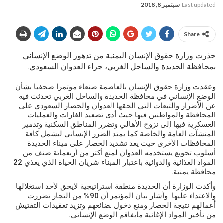
Last updated
سبتمبر 8, 2018
Share
حذرت وزارة حقوق الإنسان اليمنية من تدهور الوضع الإنساني
بمحافظة الحديدة والساحل الغربي، جراء العدوان السعودي.
وعقدت وزارة حقوق الإنسان بالعاصمة صنعاء مؤتمرا صحفيا بشأن
الوضع الإنساني في محافظة الحديدة والساحل الغربي تحدثت فيه
عن الأضرار والتبعات التي الحقها العدوان والحصار السعودي على
المحافظة والمواطنين فيها حيث أدى تصعيد الغارات والعمليات
العسكرية فيها إلى نزوح الأهالي وتضرر المناطق السكنية وتدمير
المنشآت العامة والخاصة كما يمتد الضرر الإنساني ليشمل كافة
المحافظات الأخرى حيث يعد تشديد الحصار على ميناء الحديدة
أسلوب تجويع يستخدمه العدوان لمنع أكثر من أربعمائة صنف من
المواد الغذائية والدوائية باعتبار الميناء شريان الحياة الذي يغذي 22
محافظة يمنية.
وأكدت الوزارة أن الحديدة منطقة استراتيجية لايحق لأحد استغلالها
والاعتداء عليها وأشار بيان المؤتمر أن 90% من التجار تضررت
أعمالهم نتيجة الحصار ومنع دخول بضائعهم وتزيد تعقيدات التفتيش
من تأخير المواد الإغاثية مايفاقم الوضع الإنساني.