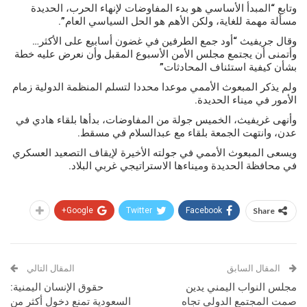
وتابع “المبدأ الأساسي هو بدء المفاوضات لإنهاء الحرب، الحديدة
مسألة مهمة للغاية، ولكن الأهم هو الحل السياسي العام”.
وقال جريفيث “أود جمع الطرفين في غضون أسابيع على الأكثر…
وأتمنى أن يجتمع مجلس الأمن الأسبوع المقبل وأن نعرض عليه خطة
بشأن كيفية استئناف المحادثات”
ولم يذكر المبعوث الأممي موعدا محددا لتسلم المنظمة الدولية زمام
الأمور في ميناء الحديدة.
وأنهى غريفيث، الخميس جولة من المفاوضات، بدأها بلقاء هادي في
عدن، وانتهت الجمعة بلقاء مع عبدالسلام في مسقط.
ويسعى المبعوث الأممي في جولته الأخيرة لإيقاف التصعيد العسكري
في محافظة الحديدة وميناءها الاستراتيجي غربي البلاد.
Google+
Twitter
Facebook
Share
المقال السابق
المقال التالي
مجلس النواب اليمني يدين
حقوق الإنسان اليمنية:
صمت المجتمع الدولي تجاه
السعودية تمنع دخول أكثر من