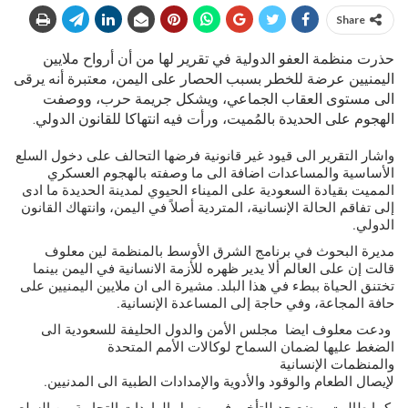
Share
حذرت منظمة العفو الدولية في تقرير لها من أن أرواح ملايين
اليمنيين عرضة للخطر بسبب الحصار على اليمن، معتبرة أنه يرقى
الى مستوى العقاب الجماعي، ويشكل جريمة حرب، ووصفت
الهجوم على الحديدة بالمُميت، ورأت فيه انتهاكا للقانون الدولي.
واشار التقرير الى قيود غير قانونية فرضها التحالف على دخول السلع
الأساسية والمساعدات اضافة الى ما وصفته بالهجوم العسكري
المميت بقيادة السعودية على الميناء الحيوي لمدينة الحديدة ما ادى
إلى تفاقم الحالة الإنسانية، المتردية أصلاً في اليمن، وانتهاك القانون
الدولي.
مديرة البحوث في برنامج الشرق الأوسط بالمنظمة لين معلوف
قالت إن على العالم ألا يدير ظهره للأزمة الانسانية في اليمن بينما
تختنق الحياة ببطء في هذا البلد. مشيرة الى ان ملايين اليمنيين على
حافة المجاعة، وفي حاجة إلى المساعدة الإنسانية.
ودعت معلوف ايضا مجلس الأمن والدول الحليفة للسعودية الى
الضغط عليها لضمان السماح لوكالات الأمم المتحدة
والمنظمات الإنسانية
لإيصال الطعام والوقود والأدوية والإمدادات الطبية الى المدنيين.