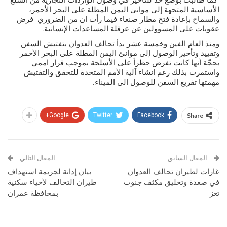
كما طالبت بوضع حد للتأخير في وصول الواردات التجارية من السلع
الأساسية المتجهة إلى موانئ اليمن المطلة على البحر الأحمر،
والسماح بإعادة فتح مطار صنعاء فيما رأت ان من الضروري فرض
عقوبات على المسؤولين عن عرقلة المساعدات الإنسانية.
ومنذ العام الفين وخمسة عشر بدأ تحالف العدوان بتفتيش السفن
وتقييد وتأخير الوصول إلى موانئ اليمن المطلة على البحر الأحمر
بحجّة أنها كانت تفرض حظراً على الأسلحة بموجب قرار اممي
واستمرت بذلك رغم انشاء آلية الأمم المتحدة للتحقق والتفتيش
مهمتها تفريغ السفن للوصول الى الميناء.
Google+
Twitter
Facebook
Share
المقال السابق
المقال التالي
غارات لطيران تحالف العدوان
بيان إدانة لجريمة استهداف
في صعدة وتحليق مكثف جنوب
طيران التحالف لأحياء سكنية
تعز
بمحافظة عمران