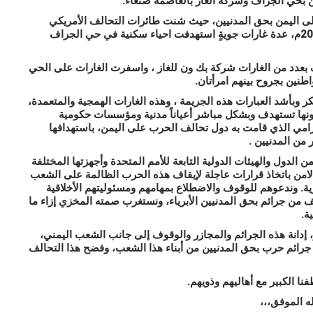
ن بحي الجراف وشركة الغاز بالعاصمة صنعاء.
ى اليمن بحق المدنيين، حيث شنت طائرات التحالف الأمريكي
السعودي الإماراتي مساء أمس الثلاثاء الموافق 5 يونيو 2018م، عدة غارات جويةٍ استهدفت احياء سكنية في حي الجراف
دد من الغارات شركة بك ون للغاز ، واسفرت الغارات على الحي
وبأشد العبارات هذه الجريمة ، وهذه الغارات الهمجية والمتعمدة،
كونها تستهدف وبشكل مباشر أعياناً مدنية ومؤسسات حكومية
إجرامي الذي قامت به دول تحالف الحرب على اليمن، باستهدافها
 من المدنيين .
الدول والهيئات الدولية التابعة للأمم المتحدة وأجهزتها المختلفة
لامن باتخاذ قرارات عاجلة لإيقاف هذه الحرب الظالمة على الشعب
رية. وندعوهم للوقوف والاضطلاع بمهامهم ومسئوليتهم الأخلاقية
ف من جرائم بحق المدنيين الأبرياء، ونستغرب صمته المخزي إزاء ما
ة.
، إدانة هذه الجرائم والمجازر والوقوف إلى جانب الشعب اليمني،
جرائم حرب بحق المدنيين من أبناء هذا الشعب، وفضح هذا التحالف
نا الكبير مع أهاليهم وذويهم.
له الموفق،،،