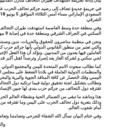
بيان إدانة لجريمة استهداف طيران التحالف منازل المدنيي
في جريمةٍ جديدةٍ تضاف إلى رصيد جرائم تحالف الحرب عل
الشرقي.
وفي منطقة حدة وسط العاصمة استهدفت طيران التحالف بع
السكني في الجراف الشرقي ومنطقة حدة في إصابة 9 مواطنين بجروح بينهم امرأتان.
ونحن في منظمة مناصرون للحقوق والحريات، ندين ونستنكر 
والتي تعتبر من منظور القانوني الدولي بأنها جرائم حرب 
العاملين فيها يعدون من المدنيين. ونؤكد أن هذا الفعل ال
لحي سكني و لشركة الغاز يعد إصرار وترصداً لقتل أكبر قدر
كما نطالب مبعوث الامم المتحدة لليمن والمجتمع الدولي من 
والمنظمات الدولية العاملة في بلادنا الضغط على مجلس ا
اليمني وفك الحصار عن كافة المنافذ الجوية والبرية والبح
ونطالب بتشكيل لجنة تحقيق دولية فيما ترتكبه دول التحال
تقترفه دول التحالف من جرائم حرب يندى لها جبين الإنساني
هذا ونناشد ما تبقى من الضمائر الحية ونشطاء العالم الحر
وذلك بتعرية دول تحالف الحرب على اليمن وما تقترفه من 
أمام شعوب العالم.
وفي ختام البيان نسأل الله الشفاء للجرحى وتضامننا وتعاطف
وال