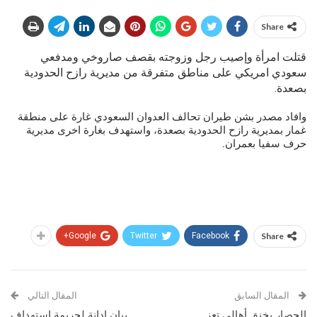
Share
قتلت امرأة وإصيب رجل وزوجته بقصف صاروخي ومدفعي
سعودي امريكي على مناطق متفرقة من مديرية رازح الحدودية
بصعدة.
وافاد مصدر بشن طيران تحالف العدوان السعودي غارة على منطقة
غمار بمديرية رازح الحدودية بصعدة، واستهدف بغارة اخرى مديرية
حرف سفيا ‏بعمران.
Google+
Twitter
Facebook
Share
المقال السابق
المقال التالي
الحصار يخنق أهالي تعز
بيان إدانة لجريمة استهداف