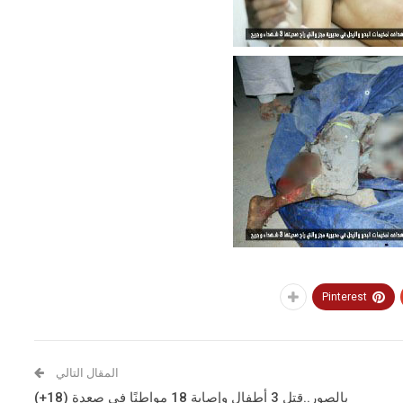
Pinterest
المقال التالي
بالصور..قتل 3 أطفال وإصابة 18 مواطنًا في صعدة (18+)