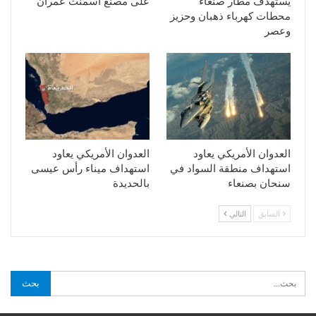
يستهدف مطار صنعاء
على مصنع اسمنت عمران
محطات كهرباء ذهبان وحزيز
وعصر
العدوان الأمريكي يعاود
العدوان الأمريكي يعاود
استهداف منطقة السواد في
استهداف ميناء رأس عيسى
سنحان بصنعاء
بالحديدة
السابق
التالي