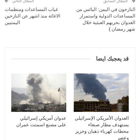
المقال السابق
المقال التالي
النازحون في اليمن: اليائس من
غياب المساعدات ومنظمات
المساعدات الدولية واستمرار
الاغاثة منذ اشهر عن النازحين
العدوان بحربهم العبثية خلال
اليمنيين
شهر رمضان )
قد يعجبك ايضا
العدوان الأمريكي الإسرائيلي
عدوان أمريكي إسرائيلي
يستهدف مطار صنعاء
على مصنع اسمنت عمران
محطات كهرباء ذهبان وحزيز
وعصر