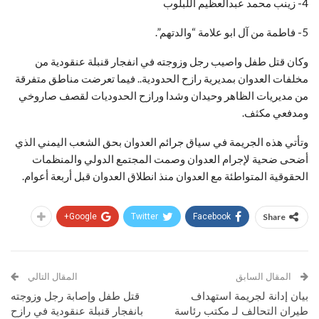
4- زينب محمد عبدالعظيم اللبلوب
5- فاطمة من آل ابو علامة “والدتهم”.
وكان قتل طفل واصيب رجل وزوجته في انفجار قنبلة عنقودية من
مخلفات العدوان بمديرية رازح الحدودية.. فيما تعرضت مناطق متفرقة
من مديريات الظاهر وحيدان وشدا ورازح الحدوديات لقصف صاروخي
ومدفعي مكثف.
وتأتي هذه الجريمة في سياق جرائم العدوان بحق الشعب اليمني الذي
أضحى ضحية لإجرام العدوان وصمت المجتمع الدولي والمنظمات
الحقوقية المتواطئة مع العدوان منذ انطلاق العدوان قبل أربعة أعوام.
Google+
Twitter
Facebook
Share
المقال السابق
المقال التالي
بيان إدانة لجريمة استهداف
قتل طفل وإصابة رجل وزوجته
طيران التحالف لـ مكتب رئاسة
بانفجار قنبلة عنقودية في رازح