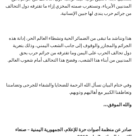
المدنيين الأبرياء، ونستغرب صمته المخزي إزاء ما تقترفه دول التحالف
من جرائم حرب يندى لها جبين الإنسانية.
هذا ونناشد ما تبقى من الضمائر الحية ونشطاء العالم الحر، إدانة هذه
الجرائم والمجازر والوقوف إلى جانب الشعب اليمني، وذلك بتعرية
دول تحالف الحرب على اليمن وما تقترفه من جرائم حرب بحق
المدنيين من أبناء هذا الشعب، وفضح هذا التحالف أمام شعوب العالم.
وفي ختام البيان نسأل الله الرحمة للضحايا والشفاء للجرحى وتضامننا
وتعاطفنا الكبير مع أهاليهم وذويهم.
والله الموفق،،،
صادر عن منظمة أصوات حرة للإعلام، الجمهورية اليمنية – صنعاء