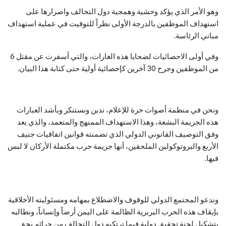
وهو الأمر الذي يؤكد وحشية وهمجية دول التحالف واصرارها على
استهداف الموظفين بالدرجة الأولى نظراً للتوقيت في عملية استهداف
مباني الرئاسة.
وفي أولى الاحصائيات لضحايا هذه الغارات، والتي أسفرت عن مقتل 6
من الموظفين وجرح 30 آخرين كإحصائية أولية حتى كتابة هذا البيان.
ونحن في منظمة أصوات حرة للإعلام، ندين ونستنكر وبأشد العبارات
هذه الجريمة البشعة، وهذا الاستهداف الممنهج والمتعمد، والذي يعد
وفق التوصيف القانوني الدولي الذي تضمنته قوانين اتفاقيات جنيف
الأربع والبروتوكولين الملحقين، أنها جريمة حرب مكتملة الأركان لا لبس
فيها.
وندعو المجتمع الدولي للوقوف والاضطلاع بمهامه ومسئوليته الأخلاقية
بإيقاف هذه الحرب البربرية الظالمة على اليمن أرضاً وإنساناً، ونطالبه
بتشكيل لجنة تحقيق دولية فيما ترتكبه دول التحالف من جرائم بحق