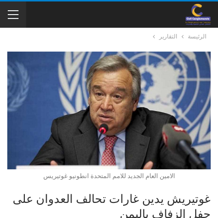
الرئيسة
التقارير
الامين العام الجديد للامم المتحدة انطونيو غوتيريس
غوتيريش يدين غارات تحالف العدوان على
حفل الزفاف باليمن