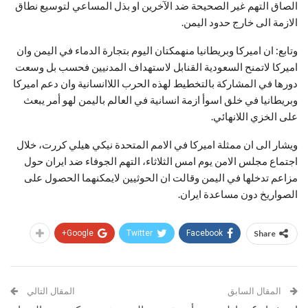
الصاق التهم غير الصحيحة ضد الآخرين او بذل المساعي لتوسيع نطاق
الازمة الى خارج حدود اليمن.
وتابع: ان اميركا وبريطانيا منهمكتان اليوم بتجارة الدماء في اليمن وان
اميركا لاتمنح السعودية القنابل لاستهداف المدنيين فحسب بل وسعت
دورها في المشاركة بالتخطيط لهذه الحرب اللاانسانية وان دعم اميركا
وبريطانيا في خلق اسوأ ازمة انسانية في العالم باليمن لهو أمر يبعث
على الخزي اللانهائي.
ويشار الى ان ممثلة اميركا في الامم المتحدة نيكي هيلي كررت، خلال
اجتماع مجلس الامن يوم امس الثلاثاء، التهم الجوفاء ضد ايران حول
مزاعم تدخلها في اليمن وقالت ان الحوثيين لايمكنهما الحصول على
الصواريخ دون مساعدة ايران.
Google+
Twitter
Facebook
Share
المقال السابق
المقال التالي