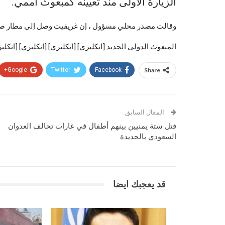
الزيارة الأولى منذ تعيينه كمبعوث أممي.
وقالت مصدر محلي مسؤول ، إن غريفيث وصل إلى مطار صنعا
المبعوث الدولي الجديد [انكليزي] [انكليزي] [انكليزي] [انكليز
Google+
Twitter
Facebook
Share
المقال السابق
قتل ستة يمنيين بينهم أطفال في غارات تحالف العدوان
السعودي بالحديدة
قد يعجبك ايضا