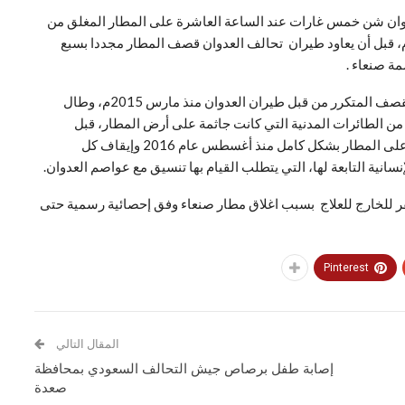
وان شن خمس غارات عند الساعة العاشرة على المطار المغلق من
ام، قبل أن يعاود طيران تحالف العدوان قصف المطار مجددا بسبع
ة صنعاء .
وتعطلت حركة الملاحة في مطار صنعاء عدة مرات بسبب القصف المتكرر من قبل طيران العدوان منذ مارس 2015م، وطال
 من الطائرات المدنية التي كانت جاثمة على أرض المطار، قبل
تفرض أن دول تحالف العدوان السعودي الأمريكي الحصار على المطار بشكل كامل منذ أغسطس عام 2016 وإيقاف كل
نسانية التابعة لها، التي يتطلب القيام بها تنسيق مع عواصم العدوان.
نهم من السفر للخارج للعلاج بسبب اغلاق مطار صنعاء وفق إحصائية رسمية حتى
Pinterest
المقال التالي
إصابة طفل برصاص جيش التحالف السعودي بمحافظة
صعدة