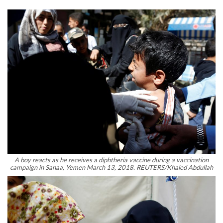
A boy reacts as he receives a diphtheria vaccine during a vaccination
campaign in Sanaa, Yemen March 13, 2018. REUTERS/Khaled Abdullah