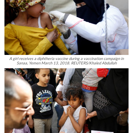
A girl receives a diphtheria vaccine during a vaccination campaign in
Sanaa, Yemen March 13, 2018. REUTERS/Khaled Abdullah