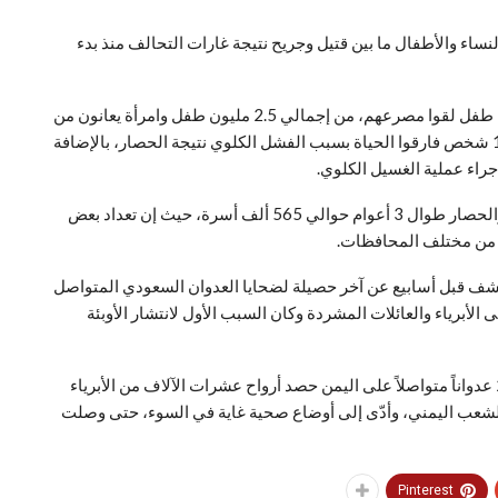
يانات الرسمية اليمنية فإن أكثر من 10300 من النساء والأطفال ما بين قتيل وجريح نتيجة غارات التحالف منذ بدء
وأضافت وزارة حقوق الإنسان اليمنية في البيان، إن 24700 طفل لقوا مصرعهم، من إجمالي 2.5 مليون طفل وامرأة يعانون من
سوء التغذية نتيجة الحصار، وتابع البيان، إن ما يزيد عن 1200 شخص فارقوا الحياة بسبب الفشل الكلوي نتيجة الحصار، بالإضافة
وأوضحت الوزارة، أن إجمالي الأسر النازحة بفعل العدوان والحصار طوال 3 أعوام حوالي 565 ألف أسرة، حيث إن تعداد بعض
 كشف قبل أسابيع عن آخر حصيلة لضحايا العدوان السعودي المتواصل
الأبرياء والعائلات المشردة وكان السبب الأول لانتشار الأوبئة
وتشنّ السعودية والإمارات منذ 25 آذار مارس من عام 2015 عدواناً متواصلاً على اليمن حصد أرواح عشرات الآلاف من الأبرياء
 الشعب اليمني، وأدّى إلى أوضاع صحية غاية في السوء، حتى وصلت
Pinterest