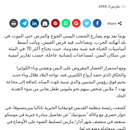
On
مارس 3, 2018
Share
يوما بعد يوم يصارع الشعب اليمني الجوع والمرض حتى الموت في
بلد أنهكته الحرب، وتضاءلت فيه فرص العيش، وباتت أبسط
أساسيات الحياة فيه شبه معدومة، حيث يحتاج أكثر 70 في المئة
من سكان اليمن، لمساعدات إنسانية عاجلة، حسب تقارير أممية.
ومع استمرار الحصار المفروض على اليمن وتفشي وباء الكوليرا
والخنّاق الذي حصد أرواح الكثيرين فيه، تواجه البلاد ظلال وباء جديد
يخيم فوق رؤوس اليمنيين والذي سببه تلوث المياه، إضافة إلى مجاعة
تهدد 7 ملايين شخص بينهم نحو مليوني طفل يعاني من سوء التغذية
الحاد.
كشفت رئيسة منظمة القديس فونيفاتيا الخيرية ناتاليا ميزينتسوفا، في
حوار حصري مع وكالة “سبوتنيك” عن تفاصيل مبادرة خيرية في موسكو
ستعقد في منتصف شهر آذار/ مارس لتسليط الضوء على الأوضاع في
اليمن ومحاولة وضع حد لها.