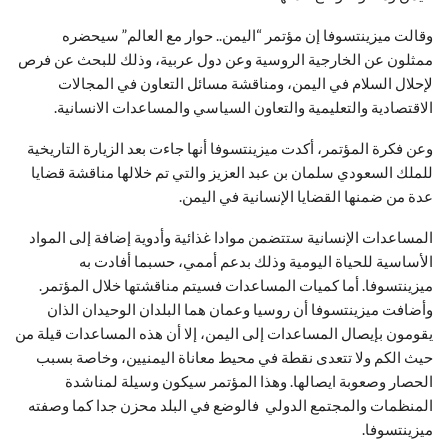
وقالت ميزينتسوفا إن مؤتمر “اليمن.. حوار مع العالم” سيحضره
ممثلون عن الخارجية الروسية وعن دول عربية، وذلك للبحث عن فرص
لإحلال السلام في اليمن، ومناقشة مسائل التعاون في المجالات
الاقتصادية والتعليمية والتعاون السياسي والمساعدات الانسانية.
وعن فكرة المؤتمر، أكدت ميزينتسوفا أنها جاءت بعد الزيارة التاريخية
للملك السعودي سلمان بن عبد العزيز والتي تم خلالها مناقشة قضايا
عدة من ضمنها القضايا الإنسانية في اليمن.
المساعدات الإنسانية ستتضمن موادا غذائية وأدوية إضافة إلى المواد
الأساسية للحياة اليومية وذلك بدعم أممي، حسبما أفادت به
ميزينتسوفا. أما كميات المساعدات فسيتم مناقشتها خلال المؤتمر.
وأضافت ميزينتسوفا أن روسيا وعمان هما البلدان الوحيدان الذان
يقومون بإيصال المساعدات إلى اليمن، إلا أن هذه المساعدات قيلة من
حيث الكم ولا تتعدى نقطة في محيط معاناة اليمنيين، وخاصة بسبب
الحصار وصعوبة ايصالها. وهذا المؤتمر سيكون وسيلة لمناشدة
المنظمات والمجتمع الدولي فالوضع في البلد محزن جدا كما وصفته
ميزينتسوفا.