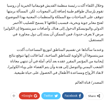
وخلال اللقاء أكدت رئيسة منظمة القديش فونيفاتيا الخيرية أن روسيا
تقوم بإرسال طواقم طبية إضافة إلى المعونات، لكن المسألة برمتها
تتوقف على المباحثات مع المملكة والمنظمات المعنية بهذا الموضوع،
لفتح معابر جوية وبحرية، فبسبب إغلاقها لا يسمح للصليب الأحمر
الدولي واليونيسكو الدخول إلى هناك. وأضافات ميزينتسوفا إن الكوليرا
مرض لا يعرف حدودا، فمن الممكن أن يمتد إلى دول مجاورة في
المستقبل.
وعندما سألناها عن تقسيم المناطق لتوزيع المساعدات أكدت
ميزينتسوفا أن الأولوية للمناطق الساخنة، كما قالت إنها تتوقع نتائج
إيجابية من المؤتمر المقرر عقده بعد أيام، آملة في أن تنتهي معاناة
الشعب اليمني والتوصل إلى هدنة وأن يتم القضاء على وباء الكوليرا،
لانقاذ الأرواح ومساعدة الأطفال في الحصول على حياة طبيعية.
المصدر/ قناة العالم
Google+
Twitter
Facebook
Share