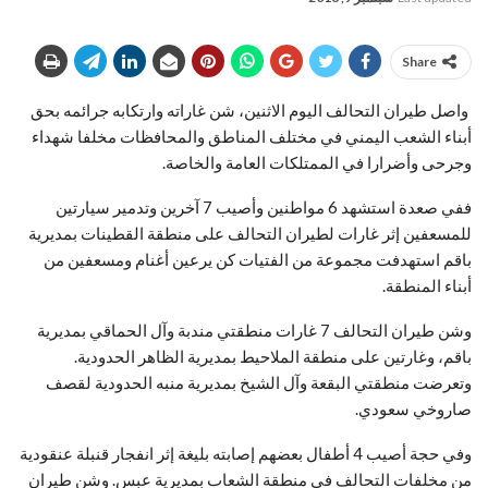
Share
واصل طيران التحالف اليوم الاثنين، شن غاراته وارتكابه جرائمه بحق
أبناء الشعب اليمني في مختلف المناطق والمحافظات مخلفا شهداء
وجرحى وأضرارا في الممتلكات العامة والخاصة.
ففي صعدة استشهد 6 مواطنين وأصيب 7 آخرين وتدمير سيارتين
للمسعفين إثر غارات لطيران التحالف على منطقة القطينات بمديرية
باقم استهدفت مجموعة من الفتيات كن يرعين أغنام ومسعفين من
أبناء المنطقة.
وشن طيران التحالف 7 غارات منطقتي مندبة وآل الحماقي بمديرية
باقم، وغارتين على منطقة الملاحيط بمديرية الظاهر الحدودية.
وتعرضت منطقتي البقعة وآل الشيخ بمديرية منبه الحدودية لقصف
صاروخي سعودي.
وفي حجة أصيب 4 أطفال بعضهم إصابته بليغة إثر انفجار قنبلة عنقودية
من مخلفات التحالف في منطقة الشعاب بمديرية عبس. وشن طيران