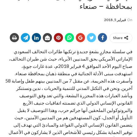
بمحافظة – صنعاء
On
فبراير 5, 2018
Share
في سلسلة مجازرٍ بشعةٍ جديدةٍ ترتكبها طائرات التحالف السعودي
الإماراتي الأمريكي بحق المدنيين الأبرياء، حيث شن طيران التحالف،
صباح اليوم الأحد الموافق 4 فبراير 2018م، عدة غارات جويةٍ،
استهدفت مبنى الأدلة الجنائية في منطقة ذهبان بمحافظة صنعاء.
وأسفرت هذه الجريمة، عن مقتل 7 من المدنيين بينهم طفل وإصابة 58
آخرين. ونحن في التكتل المدني للتنمية والحريات ، ندين ونستنكر
وبأشد العبارات هذه المجزرة البشعة، والتي تعد وفق التوصيف
القانوني الإنساني الدولي الذي تضمنته اتفاقيات جنيف الأربع
والبروتوكولين الملحقين أنها جرائم حرب، وهذا التوصيف لا يقبل
التأويل أو الجدل، كون المستهدفين هم من المدنيين الآمنين، حيث
يتضمن القانون الإنساني الدولي القواعد والمبادئ التي تهدف إلى
توفير الحماية بشكل رئيسي للأشخاص الذين لا يشاركون في الأعمال