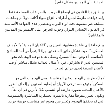
العدائية، (أي المدنيين بشكل خاص).
وينطبق هذا القانون في أوضاع الحروب، والصراعات المسلحة فقط،
وتُعد قواعده ملزمةً لجميع أطراف النزاع سواء أكانت دولاً أم جماعات
مسلحة غير منضوية تحت لواء الدول. وتقتضي إحدى القواعد الأساسية
في القانون الإنساني الدولي وجوب الحرص على “التمييز بين المدنيين
والمقاتلين”.
وبالإضافة إلى قاعدة مشابهة التمييز بين “الأعيان المدنية” و”الأهداف
العسكرية”، حيث تشكل هاتين القاعدتين جزءً لا يتجزأ من أحد المبادئ
الأساسية، ألا وهو (مبدأ التمييز). ويشكل تعمد توجيه الهجمات نحو
المدنيين الذين لا يشاركون في الأعمال العدائية بشكل مباشر أو ضد
الأعيان المدنية إحدى جرائم الحرب.
كما يُحظر شن الهجمات غير المتناسبة، وهي الهجمات التي من
الممكن أو توقع خسائر في الأرواح أو إصابة المدنيين أو إلحاق الضرر
بالأعيان المدنية بصورة عارضة أو التسبب بكلا الأمرين في آن معاً،
ويكون الضرر مفرطاً مقارنة بالميزة العسكرية المباشرة والملموسة
التي قد يحققها الهجوم. ويُعتبر شن هجوم غير متناسب جريمة حرب.