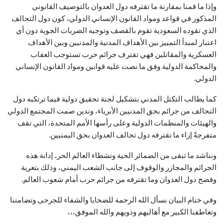
وإذا ما قمنا بمقارنة ما تقترفه دول العدوان بالتوصيف القانوني
المذكور في قواعد ومواد القانون الإنساني الدولي، كون دول التحالف
الذي تقوده السعودية تقوم بالقصف وتوجيه الضربات الجوية دون أي
اعتبار لمبدأ التمييز بين الأهداف المدنية والمدنيين وبين الأهداف
العسكرية والمقاتلين فهي تقترف جرائم حرب تستوجب العقاب
والمحاكمة الدولية وفق ما نصت عليه قوانين ومواد القانون الإنساني
الدولي.
كما يطالب التكتل المدني بتشكيل لجنة تحقيق دولية فيما ترتكبه دول
التحالف من جرائم بحق المدنيين الأبرياء، وندين صمت المجتمع الدولي
والهيئات والمنظمات الدولية وعلى رأسها الأمم المتحدة، التي تقف
متفرجةً إزاء ما تقترفه دول تحالف العدوان بحق اليمنيين.
ونناشد ما تبقى من الضمائر الحية ونشطاء العالم الحر، إدانة هذه
الجرائم والمجازر والوقوف إلى جانب الشعب اليمني، وذلك بتعرية
وفضح دول العدوان وما تقترفه من جرائم حرب أمام شعوب العالم.
وفي ختام البيان نسأل الله الرحمة للضحايا والشفاء للجرحى وتضامننا
وتعاطفنا الكبير مع أهاليهم وذويهم والله الموفق،،،