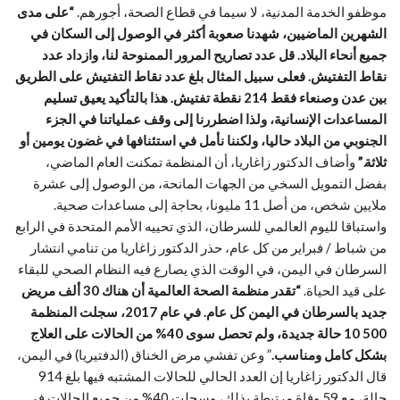
موظفو الخدمة المدنية، لا سيما في قطاع الصحة، أجورهم.
“على مدى
الشهرين الماضيين، شهدنا صعوبة أكثر في الوصول إلى السكان في
جميع أنحاء البلاد. قل عدد تصاريح المرور الممنوحة لنا، وازداد عدد
نقاط التفتيش. فعلى سبيل المثال بلغ عدد نقاط التفتيش على الطريق
بين عدن وصنعاء فقط 214 نقطة تفتيش. هذا بالتأكيد يعيق تسليم
المساعدات الإنسانية، ولذا اضطررنا إلى وقف عملياتنا في الجزء
الجنوبي من البلاد حاليا، ولكننا نأمل في استئنافها في غضون يومين أو
ثلاثة.”
وأضاف الدكتور زاغاريا، أن المنظمة تمكنت العام الماضي،
بفضل التمويل السخي من الجهات المانحة، من الوصول إلى عشرة
ملايين شخص، من أصل 11 مليونا، بحاجة إلى مساعدات صحية.
واستباقا لليوم العالمي للسرطان، الذي تحييه الأمم المتحدة في الرابع
من شباط / فبراير من كل عام، حذر الدكتور زاغاريا من تنامي انتشار
السرطان في اليمن، في الوقت الذي يصارع فيه النظام الصحي للبقاء
على قيد الحياة.
“تقدر منظمة الصحة العالمية أن هناك 30 ألف مريض
جديد بالسرطان في اليمن كل عام. في عام 2017، سجلت المنظمة
500 10 حالة جديدة، ولم تحصل سوى 40% من الحالات على العلاج
بشكل كامل ومناسب.
” وعن تفشي مرض الخناق (الدفتيريا) في اليمن،
قال الدكتور زاغاريا إن العدد الحالي للحالات المشتبه فيها بلغ 914
حالة، مع 59 وفاة مرتبطة بذلك، وسجلت 40% من جميع الحالات في