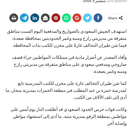
Last updated
سبتمبر 9, 2018
Share
استهدف الجيش السعودي بالصواريخ والمدفعية اليوم السبت مناطق
متفرقة من مديريتي رازح ومنبه وغمر الحدوديتين بمحافظة صعدة،
فيما شن طيران التحالف غارةً على مخزن للكتب بذات المحافظة.
وأفاد المصدر عن أضرار مادية في ممتلكات المواطنين جراء قصف
صاروخي ومدفعي سعودي على مناطق متفرقة من مديريتي رازح
ومنبه وغمر بصعدة.
كما شن طيران التحالف غارة على مخزن للكتب المدرسية تابع
لمدرسة حمزة بن عبد المطلب في منطقة الحمزات بمديرية سحار، ما
أدى إلى تلف الآلاف من الكتب.
وكانت قوات حرس الحدود السعودي قد أطلقت النار يوم أمس على
مواطنين بمنطقة الرقو بمديرية منبه، ما أدى إلى استشهاد مواطن
وإصابة آخر.