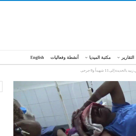
التقارير
مكتبة الميديا
أنشطة وفعاليات
English
دة إلى 11 شهيداً و8 جرحى