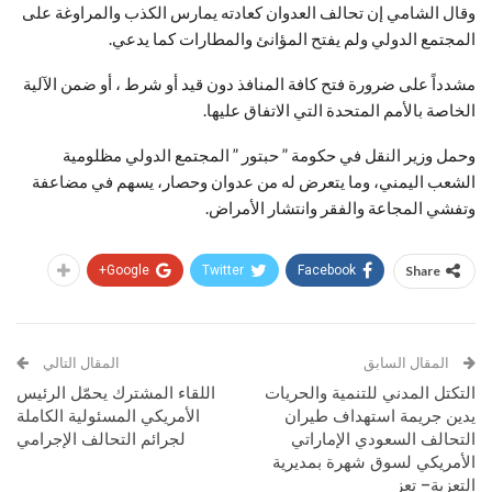
وقال الشامي إن تحالف العدوان كعادته يمارس الكذب والمراوغة على
المجتمع الدولي ولم يفتح المؤانئ والمطارات كما يدعي.
مشدداً على ضرورة فتح كافة المنافذ دون قيد أو شرط ، أو ضمن الآلية
الخاصة بالأمم المتحدة التي الاتفاق عليها.
وحمل وزير النقل في حكومة ” حبتور ” المجتمع الدولي مظلومية
الشعب اليمني، وما يتعرض له من عدوان وحصار، يسهم في مضاعفة
وتفشي المجاعة والفقر وانتشار الأمراض.
Google+
Twitter
Facebook
Share
المقال السابق
المقال التالي
التكتل المدني للتنمية والحريات
اللقاء المشترك يحمّل الرئيس
يدين جريمة استهداف طيران
الأمريكي المسئولية الكاملة
التحالف السعودي الإماراتي
لجرائم التحالف الإجرامي
الأمريكي لسوق شهرة بمديرية
التعزية– تعز