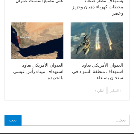
يستهدف مطار صنعاء
على مصنع اسمنت عمران
محطات كهرباء ذهبان وحزيز
وعصر
العدوان الأمريكي يعاود
العدوان الأمريكي يعاود
استهداف منطقة السواد في
استهداف ميناء رأس عيسى
سنحان بصنعاء
بالحديدة
السابق
التالي