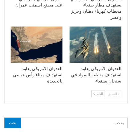
يستهدف مطار صنعاء
على مصنع اسمنت عمران
محطات كهرباء ذهبان وحزيز
وعصر
العدوان الأمريكي يعاود
العدوان الأمريكي يعاود
استهداف منطقة السواد في
استهداف ميناء رأس عيسى
سنحان بصنعاء
بالحديدة
السابق
التالي