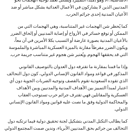
المدنيين الذين لا يشاركون في الأعمال العدائية بشكل مباشر أو ضد
الأعيان المدنية إحدى جرائم الحرب.
كما يُحظر شن الهجمات غير المتناسبة، وهي الهجمات التي من
الممكن أو توقع خسائر في الأرواح أو إصابة المدنيين أو إلحاق الضرر
بالأعيان المدنية بصورة عارضة أو التسبب بكلا الأمرين في آن معاً،
ويكون الضرر مفرطاً مقارنة بالميزة العسكرية المباشرة والملموسة
التي قد يحققها الهجوم. ويُعتبر شن هجوم غير متناسب جريمة حرب.
وإذا ما قمنا بمقارنة ما تقترفه دول العدوان بالتوصيف القانوني
المذكور في قواعد ومواد القانون الإنساني الدولي، كون دول التحالف
الذي تقوده السعودية تقوم بالقصف وتوجيه الضربات الجوية دون أي
اعتبار لمبدأ التمييز بين الأهداف المدنية والمدنيين وبين الأهداف
العسكرية والمقاتلين فهي تقترف جرائم حرب تستوجب العقاب
والمحاكمة الدولية وفق ما نصت عليه قوانين ومواد القانون الإنساني
الدولي.
كما يطالب التكتل المدني بتشكيل لجنة تحقيق دولية فيما ترتكبه دول
التحالف من جرائم بحق المدنيين الأبرياء، وندين صمت المجتمع الدولي