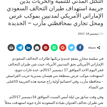
التكتل المدني للتنمية والحريات يدين
جريمة استهداف طيران التحالف السعودي
الإماراتي الأمريكي لمدنيين بموكب عرس
ومحل تجاري بمحافظتي مأرب – الحديدة
On
ديسمبر 18, 2017
Share
في سلسة مجازرٍ بشعةٍ جديدةٍ ترتكبها طائرات التحالف السعودي
الإماراتي الأمريكي بحق المدنيين الأبرياء، حيث شن طيران التحالف
فجر اليوم الاحد الموافق 17 ديسمبر 2017م، عدة غارات جويةٍ،
استهدفت موكب عرس بمنطقة بني هيسان بمديرية حريب القراميش
– محافظة مأرب. وفي احصائيةٍ أولية راح ضحية هذه الجريمة 10قتلى
من النساء.
وفي وقت سابق من ليلة أمس السبت الموافق 16ديسمبر 2017م،
شن طيران تحالف العدوان بقيادة السعودية غارة جوية استهدفت محلاً