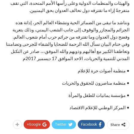
والهيئات والمنظمات الدولية وعلى رأسها الأمم المتحدة، التي تقف
متفرجةً إزاء ما تقترفه دول تحالف العدوان بحق اليمنيين.
ونناشد ما تبقى من الضمائر الحية ونشطاء العالم الحر، إدانة هذه
الجرائم والمجازر والوقوف إلى جانب الشعب اليمني، وذلك بتعرية
وفضح دول العدوان وما تقترفه من جرائم حرب أمام شعوب العالم.
وفي ختام البيان نسأل الله الرحمة للضحايا والشفاء للجرحى وتضامننا
وتعاطفنا الكبير مع أهاليهم وذويهم والله الموفق،،، صادر عن التكتل
المدني للتنمية والحريات، الاحد الموافق 17 ديسمبر 2017م
• منظمة أصوات حرة للإعلام
• منظمة مناصرون للحقوق والحريات
• مؤسسة يمانيات للطفل والمرأة
• المركز الوطني للإعلام الاقتصاد
Google+
Twitter
Facebook
Share