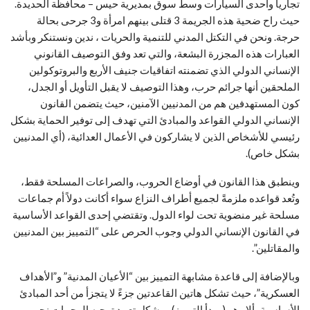
تجارياً واحدى السيارات وسط سوق بمديرية حيس – محافظة الحديدة.
حيث راح ضحية هذه الجريمة 3 قتلى بينهم امرأة و3 جرحى بحالة
حرجة. ونحن في التكتل المدني للتنمية والحريات ، ندين ونستنكر وبأشد
العبارات هذه المجزرة البشعة، والتي تعد وفق التوصيف القانوني
الإنساني الدولي الذي تضمنته اتفاقيات جنيف الأربع والبروتوكولين
الملحقين أنها جرائم حرب، وهذا التوصيف لا يقبل التأويل أو الجدل،
كون المستهدفين هم من المدنيين الآمنين، حيث يتضمن القانون
الإنساني الدولي القواعد والمبادئ التي تهدف إلى توفير الحماية بشكل
رئيسي للأشخاص الذين لا يشاركون في الأعمال العدائية، (أي المدنيين
بشكل خاص).
وينطبق هذا القانون في أوضاع الحروب، والصراعات المسلحة فقط،
وتُعد قواعده ملزمةً لجميع أطراف النزاع سواء أكانت دولاً أم جماعات
مسلحة غير منضوية تحت لواء الدول. وتقتضي إحدى القواعد الأساسية
في القانون الإنساني الدولي وجوب الحرص على “التمييز بين المدنيين
والمقاتلين”.
وبالإضافة إلى قاعدة مشابهة التمييز بين “الأعيان المدنية” و”الأهداف
العسكرية”، حيث تشكل هاتين القاعدتين جزءً لا يتجزأ من أحد المبادئ
الأساسية، ألا وهو (مبدأ التمييز). ويشكل تعمد توجيه الهجمات نحو